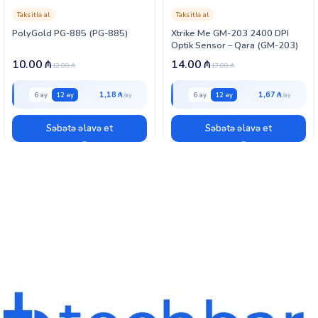
Taksitlə al
Taksitlə al
PolyGold PG-885 (PG-885)
Xtrike Me GM-203 2400 DPI
Optik Sensor – Qara (GM-203)
10.00
₼
14.00
₼
12.00
₼
17.00
₼
1,18 ₼
1,67 ₼
6 ay
12 ay
6 ay
12 ay
Səbətə əlavə et
Səbətə əlavə et