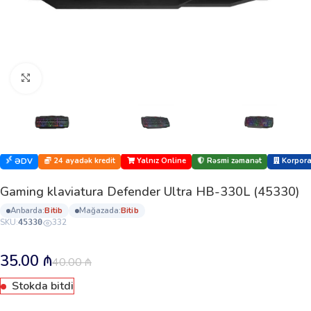
Böyütmək üçün klikləyin
24 ayadək kredit
Yalnız Online
Rəsmi zəmanət
Korporat
ƏDV
Gaming klaviatura Defender Ultra HB-330L (45330)
anbarda:
bi̇ti̇b
mağazada:
bi̇ti̇b
SKU:
332
45330
35.00
₼
40.00
₼
Stokda bitdi