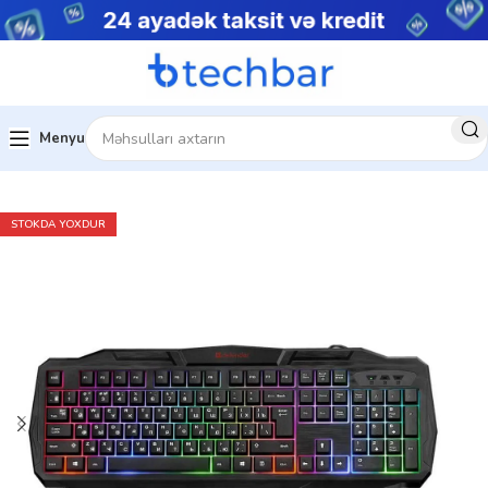
Menyu
Ev
Kompüter aksesuarları
STOKDA YOXDUR