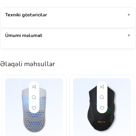
Texniki göstəricilər
▼
Ümumi məlumat
▼
Əlaqəli məhsullar