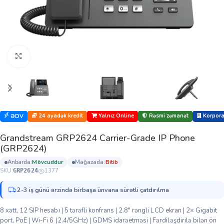
Böyütmək üçün klikləyin
24 ayadək kredit
Yalnız Online
Rəsmi zəmanət
Korporat
ƏDV
Grandstream GRP2624 Carrier-Grade IP Phone
(GRP2624)
anbarda:
mövcuddur
mağazada:
bi̇ti̇b
SKU:
1377
GRP2624
2-3 iş günü ərzində birbaşa ünvana sürətli çatdırılma
8 xətt, 12 SIP hesabı | 5 tərəfli konfrans | 2.8″ rəngli LCD ekran | 2× Gigabit
port, PoE | Wi-Fi 6 (2.4/5GHz) | GDMS idarəetməsi | Fərdiləşdirilə bilən ön