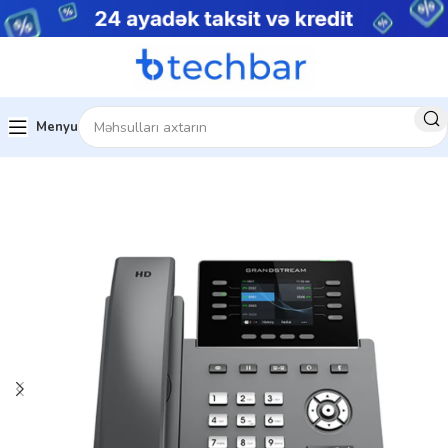
Menyu
Ev
Şəbəkə avadanlıqları
IP telefon