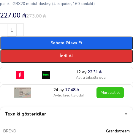
panel | GBX20 modul dəstəyi (4-ə qədər, 160 kontakt)
227.00
₼
273.00
₼
Səbətə Əlavə Et
İndi Al
12 ay
22.31
₼
Aylıq taksitlə ödə!
24 ay
17.48
₼
Müraciət et
Aylıq kreditlə ödə!
Texniki göstəricilər
▼
BREND
Grandstream