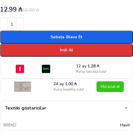
12.99
₼
16.00
₼
Səbətə Əlavə Et
İndi Al
12 ay
1.28
₼
Aylıq taksitlə ödə!
24 ay
1.00
₼
Müraciət et
Aylıq kreditlə ödə!
Texniki göstəricilər
▼
BREND
Havit