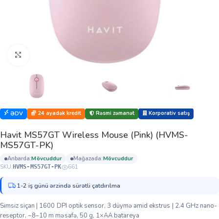
Böyütmək üçün klikləyin
24 ayadək kredit
Rəsmi zəmanət
Korporativ satış
ƏDV
Havit MS57GT Wireless Mouse (Pink) (HVMS-
MS57GT-PK)
anbarda:
mövcuddur
mağazada:
mövcuddur
SKU:
661
HVMS-MS57GT-PK
1-2 iş günü ərzində sürətli çatdırılma
Simsiz siçan | 1600 DPI optik sensor, 3 düymə amid ekstrus | 2.4 GHz nano-
reseptor, ~8–10 m məsafə, 50 g, 1×AA batareya