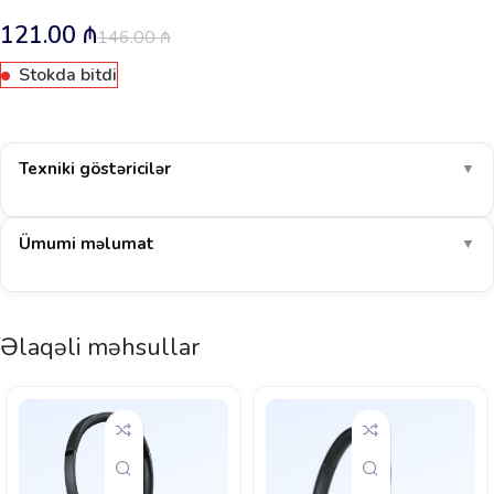
121.00
₼
146.00
₼
Stokda bitdi
Texniki göstəricilər
▼
Ümumi məlumat
▼
Əlaqəli məhsullar