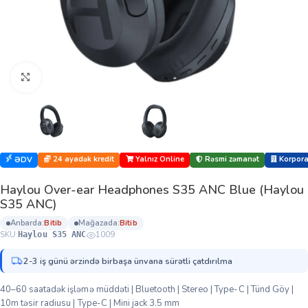
Böyütmək üçün klikləyin
24 ayadək kredit
Yalnız Online
Rəsmi zəmanət
Korporat
ƏDV
Haylou Over-ear Headphones S35 ANC Blue (Haylou
S35 ANC)
anbarda:
bi̇ti̇b
mağazada:
bi̇ti̇b
SKU:
1009
Haylou S35 ANC
2-3 iş günü ərzində birbaşa ünvana sürətli çatdırılma
40–60 saatadək işləmə müddəti | Bluetooth | Stereo | Type-C | Tünd Göy |
10m təsir radiusu | Type-C | Mini jack 3.5 mm