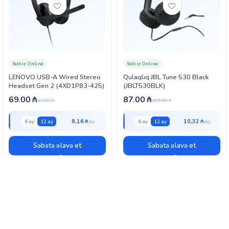
Yalnız Online
Yalnız Online
LENOVO USB-A Wired Stereo
Qulaqlıq JBL Tune 530 Black
Headset Gen 2 (4XD1P83-425)
(JBLT530BLK)
69.00
₼
87.00
₼
83.00
₼
105.00
₼
8,16 ₼
10,32 ₼
6 ay
12 ay
6 ay
12 ay
Səbətə əlavə et
Səbətə əlavə et