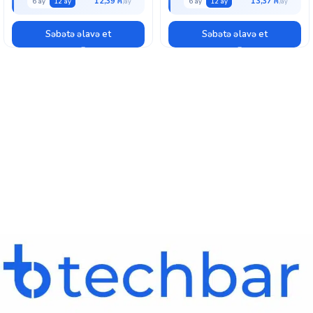
12,39 ₼
13,37 ₼
6 ay
12 ay
6 ay
12 ay
Səbətə əlavə et
Səbətə əlavə et