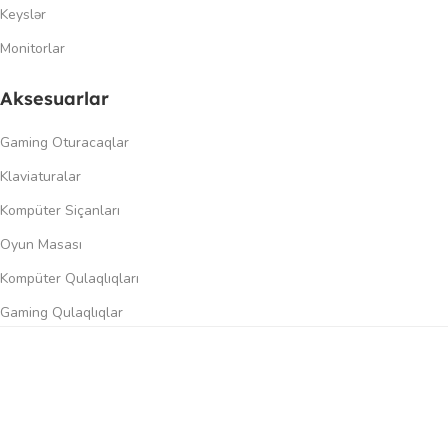
Keyslər
Monitorlar
Aksesuarlar
Gaming Oturacaqlar
Klaviaturalar
Kompüter Siçanları
Oyun Masası
Kompüter Qulaqlıqları
Gaming Qulaqlıqlar
Dinamiklər
0
üqayisə et
İstək siyahısı
Səbət
Menyu
Keçidlər
Şəxsi kabinet