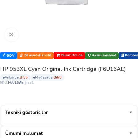
Böyütmək üçün klikləyin
24 ayadək kredit
Yalnız Online
Rəsmi zəmanət
Korporat
ƏDV
HP 953XL Cyan Original Ink Cartridge (F6U16AE)
anbarda:
bi̇ti̇b
mağazada:
bi̇ti̇b
SKU:
251
F6U16AE
Texniki göstəricilər
▼
Ümumi məlumat
▼