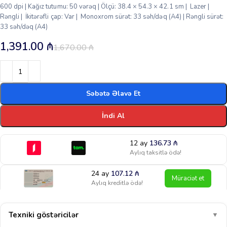
600 dpi | Kağız tutumu: 50 vərəq | Ölçü: 38.4 × 54.3 × 42.1 sm | Lazer |
Rəngli | İkitərəfli çap: Var | Monoxrom sürət: 33 səh/dəq (A4) | Rəngli sürət:
33 səh/dəq (A4)
1,391.00
₼
1,670.00
₼
Səbətə Əlavə Et
İndi Al
12 ay
136.73
₼
Aylıq taksitlə ödə!
24 ay
107.12
₼
Müraciət et
Aylıq kreditlə ödə!
Texniki göstəricilər
▼