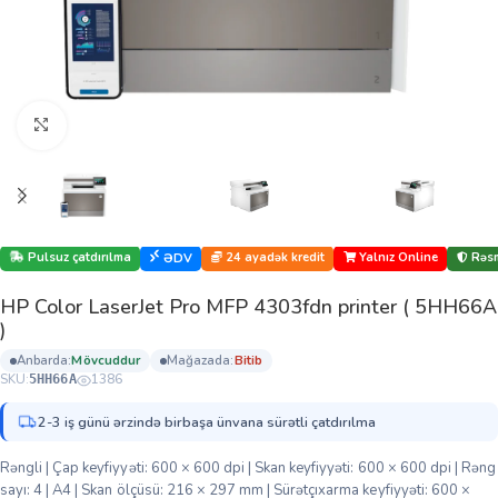
Böyütmək üçün klikləyin
Pulsuz çatdırılma
24 ayadək kredit
Yalnız Online
Rəsm
ƏDV
HP Color LaserJet Pro MFP 4303fdn printer ( 5HH66A
)
anbarda:
mövcuddur
mağazada:
bi̇ti̇b
SKU:
1386
5HH66A
2-3 iş günü ərzində birbaşa ünvana sürətli çatdırılma
Rəngli | Çap keyfiyyəti: 600 × 600 dpi | Skan keyfiyyəti: 600 × 600 dpi | Rəng
sayı: 4 | A4 | Skan ölçüsü: 216 × 297 mm | Sürətçıxarma keyfiyyəti: 600 ×