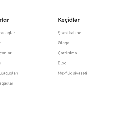
rlar
Keçidlər
racaqlar
Şəxsi kabinet
r
Əlaqə
çanları
Çatdırılma
ı
Blog
laqlıqları
Məxfilik siyasəti
qlıqlar