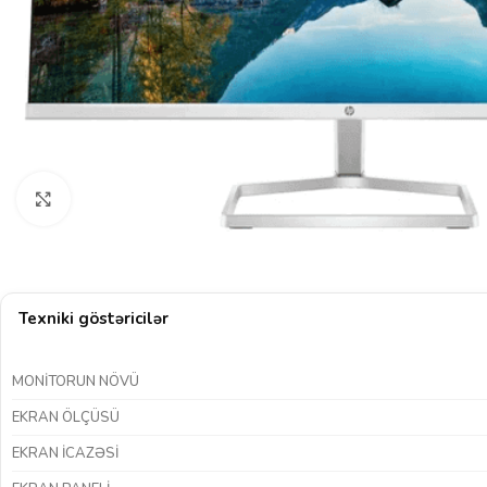
Böyütmək üçün klikləyin
Texniki göstəricilər
MONITORUN NÖVÜ
EKRAN ÖLÇÜSÜ
EKRAN ICAZƏSI