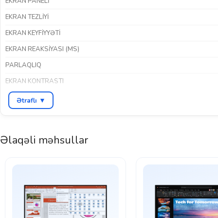
EKRAN PANELI
EKRAN TEZLIYI
EKRAN KEYFIYYƏTI
EKRAN REAKSIYASI (MS)
PARLAQLIQ
EKRAN KONTRASTI
HDR DƏSTƏYI
Ətraflı ▼
İNTERFEYSLƏR
RƏNG
Əlaqəli məhsullar
BREND