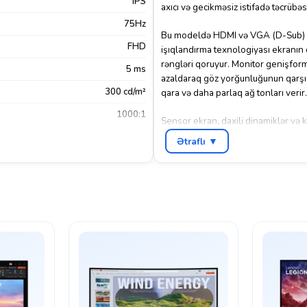
IPS
axıcı və gecikməsiz istifadə təcrübəs
75Hz
Bu modeldə HDMI və VGA (D-Sub) gir
FHD
işıqlandırma texnologiyası ekranın d
rəngləri qoruyur. Monitor genişform
5 ms
azaldaraq göz yorğunluğunun qarşısı
300 cd/m²
qara və daha parlaq ağ tonları verir.
1000:1
Sensor ekran, daxili dinamiklər və 
korpusu və 3 kq çəkisi ilə həm yüng
Xeyr
Ətraflı ▼
model, həm peşəkar iş mühiti, həm d
HDMI
,
VGA
Gümüşü
HP