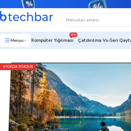
YENI
Menyu
Kompüter Yığılması
Çatdırılma Və Geri Qay
Ev
Kompüter avadanlıqları
Monitorlar
Ofis Üçün Monitorlar
HP
STOKDA YOXDUR