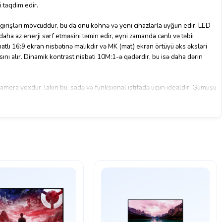
i təqdim edir.
işləri mövcuddur, bu da onu köhnə və yeni cihazlarla uyğun edir. LED
aha az enerji sərf etməsini təmin edir, eyni zamanda canlı və təbii
atlı 16:9 ekran nisbətinə malikdir və MK (mat) ekran örtüyü əks əksləri
nı alır. Dinamik kontrast nisbəti 10M:1-ə qədərdir, bu isə daha dərin
kamera yoxdur, lakin bu, sadə və funksional istifadə üçün idealdır. Gümüşü
ül, həm də şık dizayna malikdir. HP brendi tərəfindən təqdim olunan bu
ə gündəlik istifadə üçün ideal seçimdir.