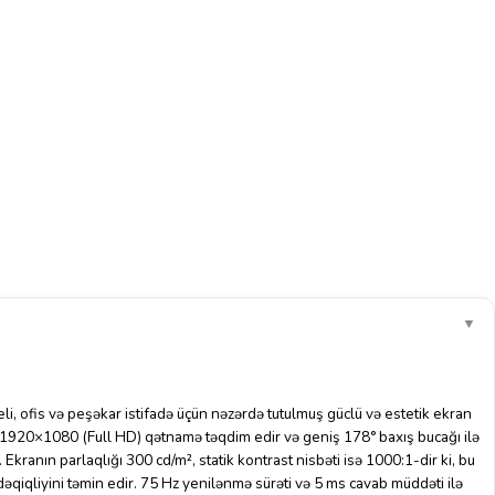
▼
i, ofis və peşəkar istifadə üçün nəzərdə tutulmuş güclü və estetik ekran
lə 1920×1080 (Full HD) qətnamə təqdim edir və geniş 178° baxış bucağı ilə
 Ekranın parlaqlığı 300 cd/m², statik kontrast nisbəti isə 1000:1-dir ki, bu
dəqiqliyini təmin edir. 75 Hz yenilənmə sürəti və 5 ms cavab müddəti ilə