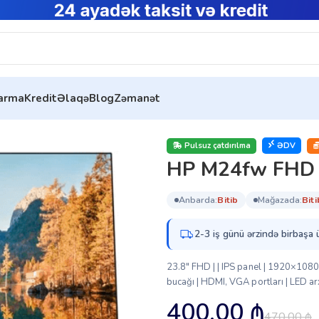
tarma
Kredit
Əlaqə
Blog
Zəmanət
 M24fw FHD (2D9K1AA)
Pulsuz çatdırılma
ƏDV
HP M24fw FHD
anbarda:
bi̇ti̇b
mağazada:
bi̇ti
2-3 iş günü ərzində birbaşa 
23.8″ FHD | | IPS panel | 1920×1080 
bucağı | HDMI, VGA portları | LED ar
400.00
₼
470.00
₼