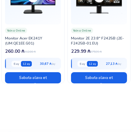
Yalnız Online
Yalnız Online
Monitor Acer EK241Y
Monitor 2E 23.8″ F2425B (2E-
(UM.QE1EE.G01)
F2425B-01.EU)
260.00
₼
229.99
₼
312.00
₼
275.99
₼
30,67 ₼
27,13 ₼
6 ay
12 ay
6 ay
12 ay
Səbətə əlavə et
Səbətə əlavə et