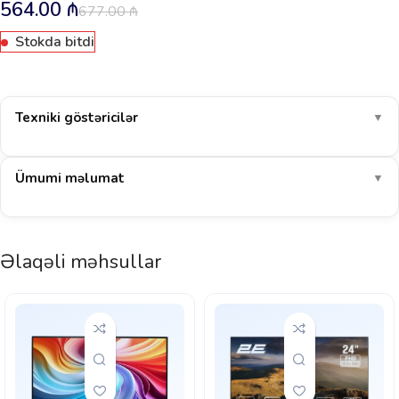
564.00
₼
677.00
₼
Stokda bitdi
Texniki göstəricilər
▼
Ümumi məlumat
▼
Əlaqəli məhsullar