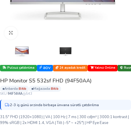
Böyütmək üçün klikləyin
Pulsuz çatdırılma
24 ayadək kredit
Yalnız Online
Rəsm
ƏDV
HP Monitor S5 532sf FHD (94F50AA)
anbarda:
bi̇ti̇b
mağazada:
bi̇ti̇b
SKU:
543
94F50AA
2-3 iş günü ərzində birbaşa ünvana sürətli çatdırılma
31.5″ FHD (1920×1080) | VA | 100 Hz | 7 ms | 300 cd|m² | 3000:1 kontrast |
99% sRGB | 2x HDMI 1.4, VGA | Tilt (−5° ~ +25°) | HP Eye Ease