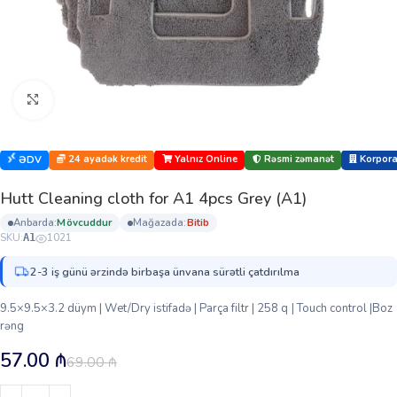
Böyütmək üçün klikləyin
24 ayadək kredit
Yalnız Online
Rəsmi zəmanət
Korporat
ƏDV
Hutt Cleaning cloth for A1 4pcs Grey (A1)
anbarda:
mövcuddur
mağazada:
bi̇ti̇b
SKU:
1021
A1
2-3 iş günü ərzində birbaşa ünvana sürətli çatdırılma
9.5×9.5×3.2 düym | Wet/Dry istifadə | Parça filtr | 258 q | Touch control |Boz
rəng
57.00
₼
69.00
₼