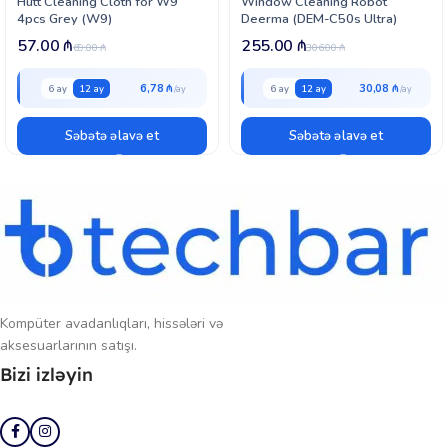
Hutt Cleaning Cloth for W9
Window Cleaning Robot
4pcs Grey (W9)
Deerma (DEM-C50s Ultra)
57.00
₼
255.00
₼
69.00
₼
306.00
₼
6,78 ₼
30,08 ₼
6 ay
12 ay
6 ay
12 ay
Səbətə əlavə et
Səbətə əlavə et
Kompüter avadanlıqları, hissələri və
aksesuarlarının satışı.
Bizi izləyin