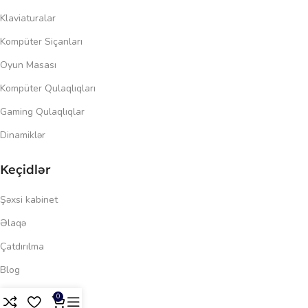
Klaviaturalar
Kompüter Siçanları
Oyun Masası
Kompüter Qulaqlıqları
Gaming Qulaqlıqlar
Dinamiklər
Keçidlər
Şəxsi kabinet
Əlaqə
Çatdırılma
Blog
69.00
₼
Məxfilik siyasəti
0