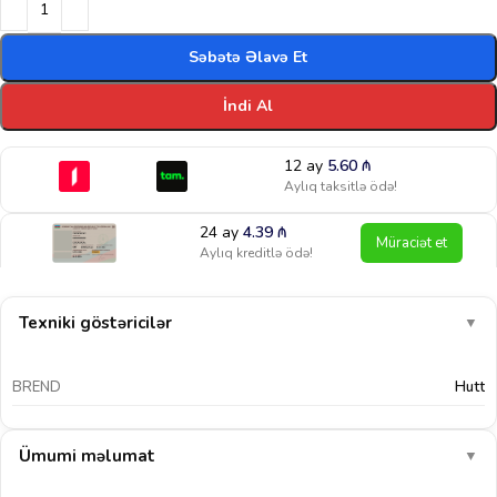
Səbətə Əlavə Et
İndi Al
12 ay
5.60
₼
Aylıq taksitlə ödə!
24 ay
4.39
₼
Müraciət et
Aylıq kreditlə ödə!
Texniki göstəricilər
▼
BREND
Hutt
Ümumi məlumat
▼