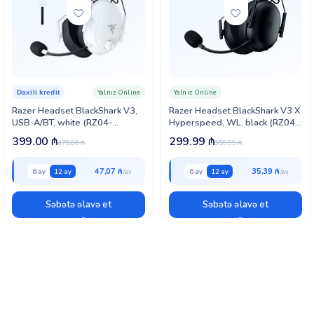
Yalnız Online
Yalnız Online
Daxili kredit
Razer Headset BlackShark V3,
Razer Headset BlackShark V3 X
USB-A/BT, white (RZ04-
Hyperspeed, WL, black (RZ04-
05410400-R3M1)
05420100-R3M1)
399.00
₼
299.99
₼
478.80
₼
359.99
₼
47,07 ₼
35,39 ₼
6 ay
12 ay
6 ay
12 ay
Səbətə əlavə et
Səbətə əlavə et