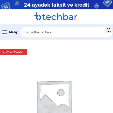
Menyu
Kompüter Qulaqlıqları
Hyperx Qulaqlıqlar
STOKDA YOXDUR