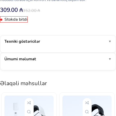
müddətli istifadə üçün komfort və davamlılıq təqdim edir.
309.00
₼
352.00
₼
Stokda bitdi
Texniki göstəricilər
▼
Ümumi məlumat
▼
Əlaqəli məhsullar