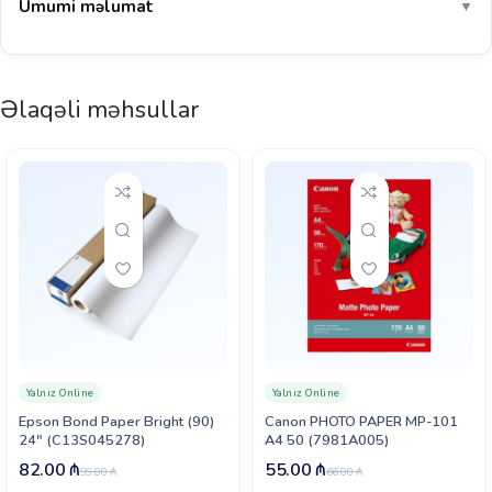
Ümumi məlumat
▼
Əlaqəli məhsullar
Yalnız Online
Yalnız Online
Epson Bond Paper Bright (90)
Canon PHOTO PAPER MP-101
24″ (C13S045278)
A4 50 (7981A005)
82.00
₼
55.00
₼
99.00
₼
66.00
₼