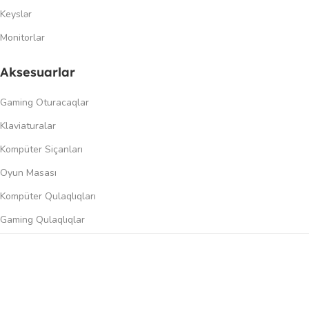
Keyslər
Monitorlar
Aksesuarlar
Gaming Oturacaqlar
Klaviaturalar
Kompüter Siçanları
Oyun Masası
Kompüter Qulaqlıqları
Gaming Qulaqlıqlar
Dinamiklər
0
üqayisə et
İstək siyahısı
Səbət
Menyu
Keçidlər
Şəxsi kabinet