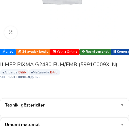
Böyütmək üçün klikləyin
24 ayadək kredit
Yalnız Online
Rəsmi zəmanət
Korporat
ƏDV
IJ MFP PIXMA G2430 EUM/EMB (5991C009X-N)
anbarda:
bi̇ti̇b
mağazada:
bi̇ti̇b
SKU:
365
5991C009X-N
Texniki göstəricilər
▼
Ümumi məlumat
▼