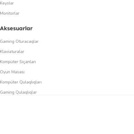
Keyslər
Monitorlar
Aksesuarlar
Gaming Oturacaqlar
Klaviaturalar
Kompüter Siçanları
Oyun Masası
Kompüter Qulaqlıqları
Gaming Qulaqlıqlar
Dinamiklər
0
üqayisə et
İstək siyahısı
Səbət
Menyu
Keçidlər
Şəxsi kabinet