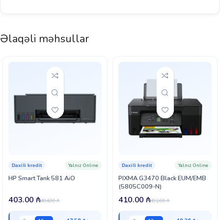
Əlaqəli məhsullar
Yalnız Online
Yalnız Online
Daxili kredit
Daxili kredit
HP Smart Tank 581 AiO
PIXMA G3470 Black EUM/EMB
(5805C009-N)
403.00
₼
410.00
₼
484.00
₼
492.00
₼