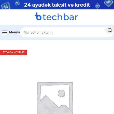
Menyu
Ev
Çap avadanlıqları
Kserokopiya Aparati
STOKDA YOXDUR