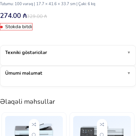
Tutumu: 100 vərəq | 17.7 × 41.6 × 33.7 sm | Çəki: 6 kq
274.00
₼
329.00
₼
Stokda bitdi
Texniki göstəricilər
▼
Ümumi məlumat
▼
Əlaqəli məhsullar