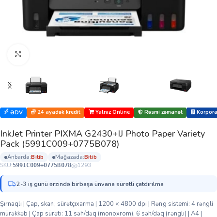
Böyütmək üçün klikləyin
24 ayadək kredit
Yalnız Online
Rəsmi zəmanət
Korporat
ƏDV
InkJet Printer PIXMA G2430+IJ Photo Paper Variety
Pack (5991C009+0775B078)
anbarda:
bi̇ti̇b
mağazada:
bi̇ti̇b
SKU:
1293
5991C009+0775B078
2-3 iş günü ərzində birbaşa ünvana sürətli çatdırılma
Şırnaqlı | Çap, skan, sürətçıxarma | 1200 × 4800 dpi | Rəng sistemi: 4 rəngli
mürəkkəb | Çap sürəti: 11 səh/dəq (monoxrom), 6 səh/dəq (rəngli) | A4 |