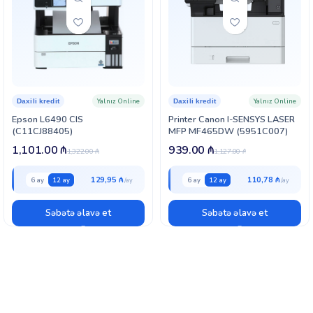
Yalnız Online
Yalnız Online
Daxili kredit
Daxili kredit
Epson L6490 CIS
Printer Canon I-SENSYS LASER
(C11CJ88405)
MFP MF465DW (5951C007)
1,101.00
₼
939.00
₼
1,322.00
₼
1,127.00
₼
129,95 ₼
110,78 ₼
6 ay
12 ay
6 ay
12 ay
Səbətə əlavə et
Səbətə əlavə et