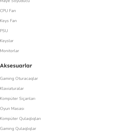
Maye Soyuducu
CPU Fan
Keys Fan
PSU
Keyslər
Monitorlar
Aksesuarlar
Gaming Oturacaqlar
Klaviaturalar
Kompüter Siçanları
Oyun Masası
Kompüter Qulaqlıqları
Gaming Qulaqlıqlar