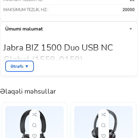
MAKSIMUM TEZLIK, HZ:
20000
Ümumi məlumat
▼
Jabra BIZ 1500 Duo USB NC
Global (1559-0159)
Ətraflı ▼
Jabra BIZ 1500 Duo USB, iş məqsədli istifadə üçün əlverişli və yüksək
keyfiyyətli iki qulaqlı qulaqcıqdır. Peşəkar səviyyədə səs təcrübəsi ilə
fərqlənir və çağrı mərkəzləri, müştəri xidməti və uzaqdan işləyənlər üçün
Əlaqəli məhsullar
mükəmməl əlaqə təmin edir. Bu Jabra headset iş görüşmələrinin
keyfiyyətini artırmaq üçün xüsusi olaraq dizayn olunub.
Jabra BIZ 1500 Duo USB, adı ilə də göstərildiyi kimi, iki qulaqlı (duo)
dizayna malikdir. Bu dizayn iş zamanı fokuslanmanı artırır, həmçinin səs
keyfiyyətini maksimum səviyyədə saxlayır. USB qoşulma funksiyası ilə,
cihazı sadəcə USB portuna bağlayaraq asanlıqla istifadə etmək