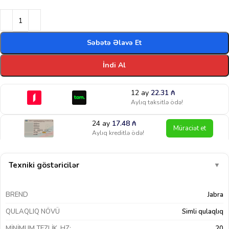
Səbətə Əlavə Et
İndi Al
12 ay
22.31
₼
Aylıq taksitlə ödə!
24 ay
17.48
₼
Müraciət et
Aylıq kreditlə ödə!
Texniki göstəricilər
▼
BREND
Jabra
QULAQLIQ NÖVÜ
Simli qulaqlıq
MINIMUM TEZLIK, HZ:
20