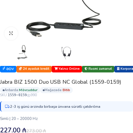
Böyütmək üçün klikləyin
24 ayadək kredit
Yalnız Online
Rəsmi zəmanət
Korporat
ƏDV
Jabra BIZ 1500 Duo USB NC Global (1559-0159)
anbarda:
mövcuddur
mağazada:
bi̇ti̇b
SKU:
990
1559-0159
2-3 iş günü ərzində birbaşa ünvana sürətli çatdırılma
Simli | 20 – 20000 Hz
227.00
₼
273.00
₼