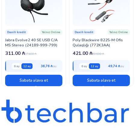
mümkündür.
SKU: 1559-0159 olan bu Jabra headset, Jabra brendinin yüksək
texnoloji keyfiyyətini təqdim edir. İntensiv fon səsini azaldan qabaqcıl
texnologiya sayəsində, danışıqlarınız daha aydın və səmərəli olur.
Yalnız Online
Yalnız Online
Daxili kredit
Daxili kredit
Jabra BIZ 1500 Duo USB, iş görüşmələrinizin səs keyfiyyətini artırır,
Jabra Evolve2 40 SE USB C/A
Poly Blackwire 8225-M Ofis
məhsuldarlığınızı yüksəldir və iş mühitində effektiv əlaqə üçün ideal
MS Stereo (24189-999-799)
Qulaqlığı (772K3AA)
seçimdir. Bu headset çağrı mərkəzi operatorları, onlayn konfrans
311.00
₼
421.00
₼
374.00
₼
506.00
₼
istifadəçiləri və iş məqsədli digər istifadəçilər üçün uyğundur.
36,76 ₼
49,74 ₼
6 ay
12 ay
6 ay
12 ay
Əsas xüsusiyyətlər:
Səbətə əlavə et
Səbətə əlavə et
USB qoşulması ilə sadə və rahat istifadə
İki qulaqlıqlı dizayn, diqqətinizi yayındırmır
Fon səslərini azaldan qabaqcıl texnologiya
Yumşaq və nəfəs alan köpük qulaq yastıqları
Uzun müddət komfortlu istifadəyə uyğun