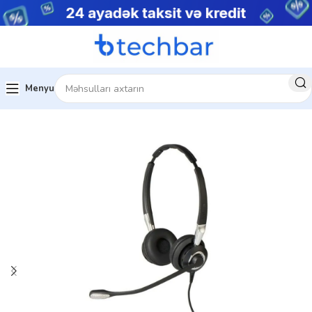
Menyu
rı
Kompüter Qulaqlıqları
Jabra Qulaqlıqlar