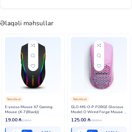
Əlaqəli məhsullar
Taksitlə al
Taksitlə al
E-yooso Mouse X7 Gaming
GLO-MS-O-P-FORGE Glorious
Mouse (X-7(Black))
Model O Wired Forge Mouse –
Pink (GLO-MS-O-P-FORGE)
19.00
₼
125.00
₼
23.00
₼
150.00
₼