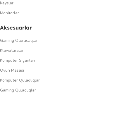
Keyslər
Monitorlar
Aksesuarlar
Gaming Oturacaqlar
Klaviaturalar
Kompüter Siçanları
Oyun Masası
Kompüter Qulaqlıqları
Gaming Qulaqlıqlar
Dinamiklər
0
üqayisə et
İstək siyahısı
Səbət
Menyu
Keçidlər
Şəxsi kabinet