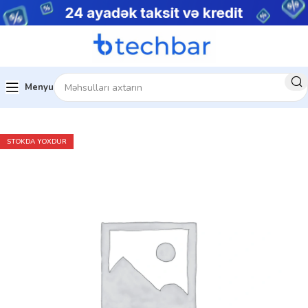
Menyu
Ev
Kompüter aksesuarları
STOKDA YOXDUR