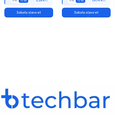
2,26 ₼
14,74 ₼
6 ay
12 ay
6 ay
12 ay
Səbətə əlavə et
Səbətə əlavə et