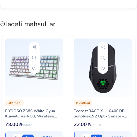
Əlaqəli məhsullar
Taksitlə al
Taksitlə al
E-YOOSO Z686 White Oyun
Everest RAGE-X1 – 6400 DPI
Klaviaturası RGB, Wireless
Sunplus‑192 Optik Sensor –
(KB000065)
Qara (45634)
79.00
₼
22.00
₼
95.00
₼
26.00
₼