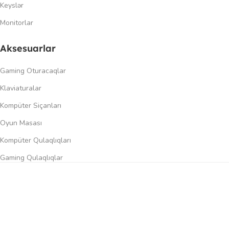
Keyslər
Monitorlar
Aksesuarlar
Gaming Oturacaqlar
Klaviaturalar
Kompüter Siçanları
Oyun Masası
Kompüter Qulaqlıqları
Gaming Qulaqlıqlar
Dinamiklər
0
üqayisə et
İstək siyahısı
Səbət
Menyu
Keçidlər
Şəxsi kabinet