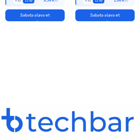
9,34 ₼
2,56 ₼
6 ay
12 ay
6 ay
12 ay
Səbətə əlavə et
Səbətə əlavə et