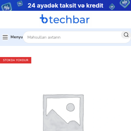
Menyu
Ev
Kompüter aksesuarları
STOKDA YOXDUR