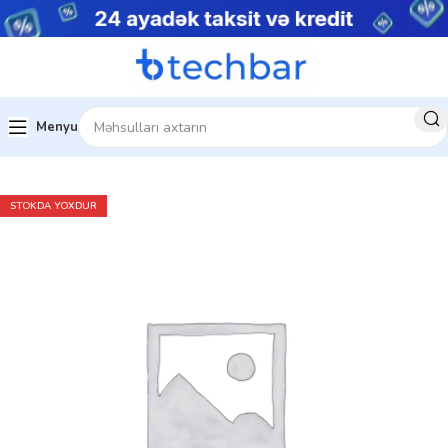
Menyu
Ev
Çap avadanlıqları
Kağız
STOKDA YOXDUR