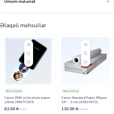
Ümumi məlumat
▼
Əlaqəli məhsullar
Yalnız Online
Yalnız Online
Canon ZINK circle photo paper
Canon Standard Paper 80gsm
(20sh) (4967C003)
24″ – 3 roll (4281V672)
62.00
₼
110.00
₼
75.00
₼
132.00
₼