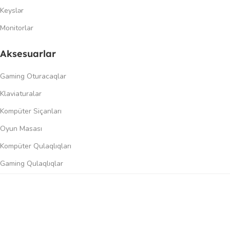
Keyslər
Monitorlar
Aksesuarlar
Gaming Oturacaqlar
Klaviaturalar
Kompüter Siçanları
Oyun Masası
Kompüter Qulaqlıqları
Gaming Qulaqlıqlar
Dinamiklər
0
üqayisə et
İstək siyahısı
Səbət
Menyu
Keçidlər
Şəxsi kabinet