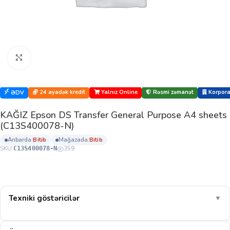
Böyütmək üçün klikləyin
24 ayadək kredit
Yalnız Online
Rəsmi zəmanət
Korporat
ƏDV
KAĞIZ Epson DS Transfer General Purpose A4 sheets
(C13S400078-N)
anbarda:
bi̇ti̇b
mağazada:
bi̇ti̇b
SKU:
359
C13S400078-N
Texniki göstəricilər
▼