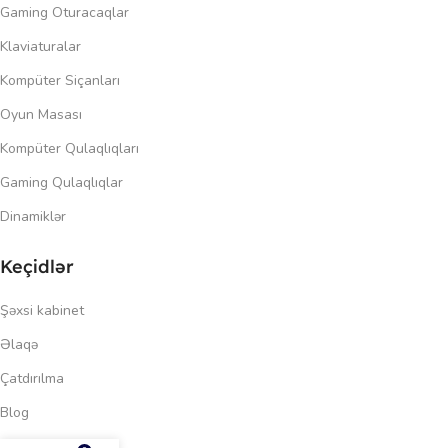
Gaming Oturacaqlar
Klaviaturalar
Kompüter Siçanları
Oyun Masası
Kompüter Qulaqlıqları
Gaming Qulaqlıqlar
Dinamiklər
Keçidlər
Şəxsi kabinet
Əlaqə
Çatdırılma
Blog
503.00
₼
Məxfilik siyasəti