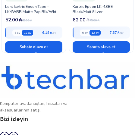
artırır. Sarı mürəkkəbin dəqiq və parlaq nəticələri istənilən çap işini daha
Lent kartric Epson Tape –
Kartric Epson LK-4SBE
peşəkar və cəlbedici edir.
LK4WBB Matte Pap Blk/Wht
Black/Matt Silver
12/9 (C53S654023)
(C53S654017)
52.00
₼
62.00
₼
63.00
₼
75.00
₼
6,19 ₼
7,37 ₼
6 ay
12 ay
6 ay
12 ay
Səbətə əlavə et
Səbətə əlavə et
Kompüter avadanlıqları, hissələri və
aksesuarlarının satışı.
Bizi izləyin