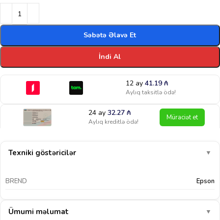
Səbətə Əlavə Et
İndi Al
12 ay
41.19
₼
Aylıq taksitlə ödə!
24 ay
32.27
₼
Müraciət et
Aylıq kreditlə ödə!
Texniki göstəricilər
▼
BREND
Epson
Ümumi məlumat
▼