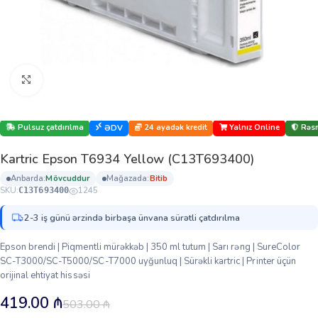
Böyütmək üçün klikləyin
Pulsuz çatdırılma
24 ayadək kredit
Yalnız Online
Rəsm
ƏDV
Kartric Epson T6934 Yellow (C13T693400)
anbarda:
mövcuddur
mağazada:
bi̇ti̇b
SKU:
1245
C13T693400
2-3 iş günü ərzində birbaşa ünvana sürətli çatdırılma
Epson brendi | Piqmentli mürəkkəb | 350 ml tutum | Sarı rəng | SureColor
SC-T3000/SC-T5000/SC-T7000 uyğunluq | Sürəkli kartric | Printer üçün
orijinal ehtiyat hissəsi
419.00
₼
503.00
₼