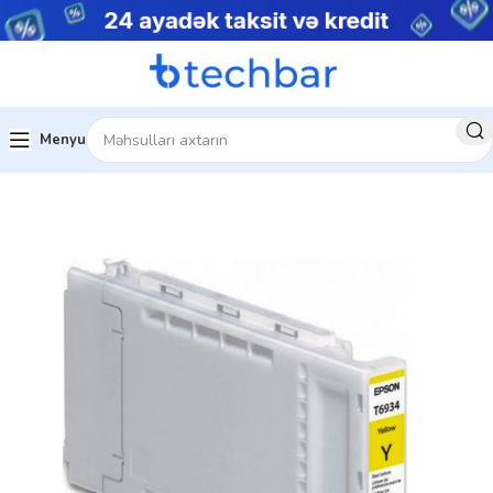
Menyu
Ev
Kartric