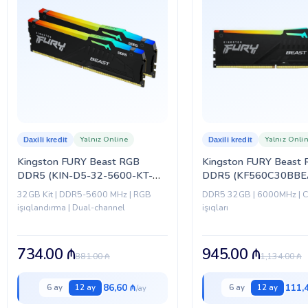
Yalnız Online
Yalnız Onli
Daxili kredit
Daxili kredit
Kingston FURY Beast RGB
Kingston FURY Beast
DDR5 (KIN-D5-32-5600-KT-
DDR5 (KF560C30BBE
FB-RGB)
32GB Kit | DDR5-5600 MHz | RGB
DDR5 32GB | 6000MHz | C
işıqlandırma | Dual-channel
işıqları
734.00
₼
945.00
₼
881.00
₼
1,134.00
₼
86,60 ₼
111,
6 ay
12 ay
6 ay
12 ay