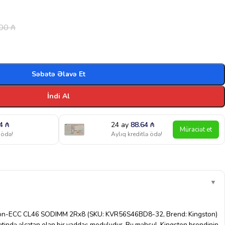
.00
₼
Səbətə Əlavə Et
İndi Al
14
₼
24 ay
88.64
₼
Müraciət et
 ödə!
Aylıq kreditlə ödə!
▼
n-ECC CL46 SODIMM 2Rx8 (SKU: KVR56S46BD8-32, Brend: Kingston)
tində əlçatan olan bir yaddaş moduludur. Bu məhsul, Kingston brendinin