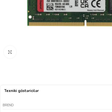
Böyütmək üçün klikləyin
Texniki göstəricilər
BREND