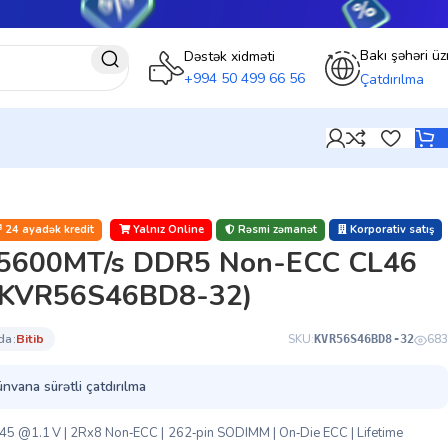
Bakı şəhəri üz
Dəstək xidməti
+994 50 499 66 56
Çatdırılma
24 ayadək kredit
Yalnız Online
Rəsmi zəmanət
Korporativ satış
 5600MT/s DDR5 Non-ECC CL46
(KVR56S46BD8-32)
da:
bi̇ti̇b
SKU:
683
KVR56S46BD8-32
ünvana sürətli çatdırılma
5 @1.1 V | 2Rx8 Non‑ECC | 262‑pin SODIMM | On‑Die ECC | Lifetime