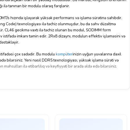
ığı ilə tanınan bir modulu olaraq fərqlənir.
/s hızında işləyərək yüksək performans və işləmə sürətinə sahibdir.
g Code) texnologiyası ilə təchiz olunmuşdur, bu da səhv düzəltmə
lir. CL46 gecikmə vaxtı ilə təchiz olunan bu modul, SODIMM form
v istifadə imkanı təmin edir. 2Rx8 dizaynı, modulun effektiv işləməsini və
əstəkləyir.
ifadəsi çox sadədir. Bu modulu
kompüter
inizin uyğun yuvalarına daxil
ədə bilərsiniz. Yeni nəsil DDR5 texnologiyası, yüksək işləmə sürəti və
 məhsulları ilə etibarlılıq və keyfiyyəti bir arada əldə edə bilərsiniz.