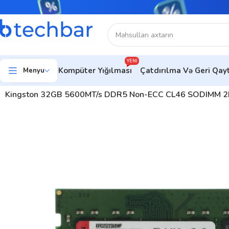
YENI
Kompüter Yığılması
Çatdırılma Və Geri Qa
Menyu
Ev
Kompüter hissələri
Operativ yaddaş (RAM)
Kingston RAM
Kingston 32GB 5600MT/s DDR5 Non-ECC CL46 SODIMM 