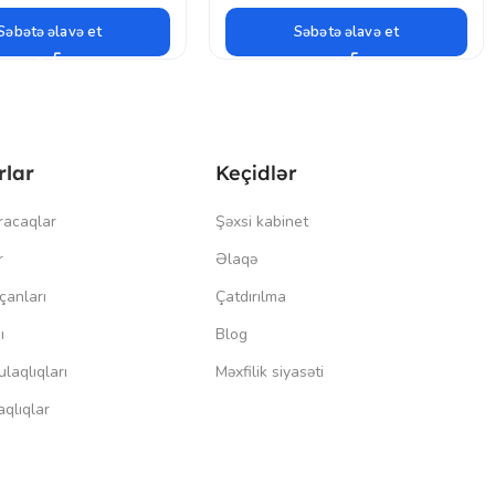
Səbətə əlavə et
Səbətə əlavə et
rlar
Keçidlər
racaqlar
Şəxsi kabinet
r
Əlaqə
çanları
Çatdırılma
ı
Blog
laqlıqları
Məxfilik siyasəti
qlıqlar