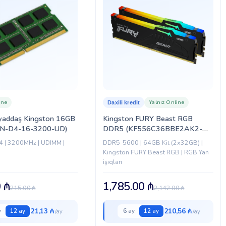
ine
Yalnız Online
Daxili kredit
 yaddaş Kingston 16GB
Kingston FURY Beast RGB
IN-D4-16-3200-UD)
DDR5 (KF556C36BBE2AK2-
64)
 | 3200MHz | UDIMM |
DDR5-5600 | 64GB Kit (2x32GB) |
Kingston FURY Beast RGB | RGB Yan
işıqları
0
₼
1,785.00
₼
215.00
₼
2,142.00
₼
21,13 ₼
210,56 ₼
y
12 ay
6 ay
12 ay