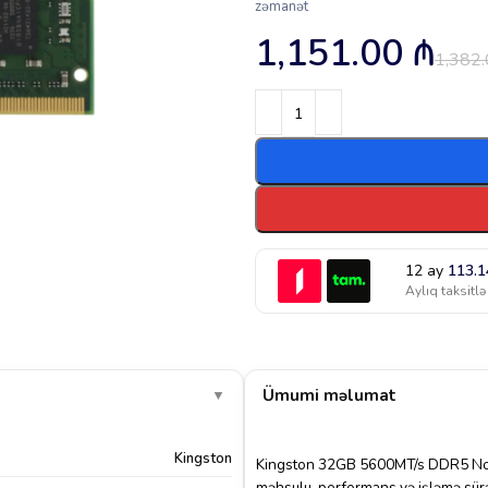
zəmanət
1,151.00
₼
1,382
12 ay
113.
Aylıq taksitlə
Ümumi məlumat
▼
Kingston
Kingston 32GB 5600MT/s DDR5 No
məhsulu, performans və işləmə sürə