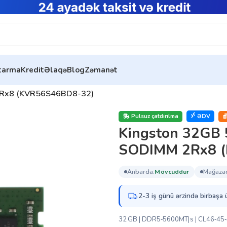
ytarma
Kredit
Əlaqə
Blog
Zəmanət
2Rx8 (KVR56S46BD8-32)
Pulsuz çatdırılma
ƏDV
Kingston 32GB
SODIMM 2Rx8 
anbarda:
mövcuddur
mağaza
2-3 iş günü ərzində birbaşa 
32 GB | DDR5‑5600MT|s | CL46‑45‑4