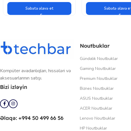
Səbətə əlavə et
Səbətə əlavə e
Noutbuklar
Gündəlik Noutbuklar
Gaming Noutbuklar
Kompüter avadanlıqları, hissələri və
aksesuarlarının satışı.
Premium Noutbuklar
Bizi izləyin
Biznes Noutbuklar
ASUS Noutbuklar
ACER Noutbuklar
Əlaqə: +994 50 499 66 56
Lenovo Noutbuklar
HP Noutbuklar