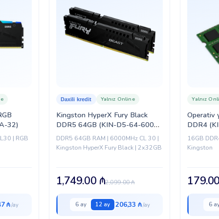
ne
Yalnız Online
Yalnız Onl
Daxili kredit
 RGB
Kingston HyperX Fury Black
Operativ
A-32)
DDR5 64GB (KIN-D5-64-6000-
DDR4 (K
KT-HX-BK)
L30 | RGB
DDR5 64GB RAM | 6000MHz CL 30 |
16GB DDR4
Kingston HyperX Fury Black | 2x32GB
Kingston
1,749.00
₼
179.0
2,099.00
₼
47 ₼
206,33 ₼
6 ay
12 ay
6 a