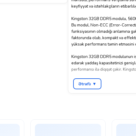
keyfiyyət və istehlakçıların etibarlıl
Kingston 32GB DDR5 modulu, 5600MT
Bu modul, Non-ECC (Error-Correctin
funksiyasının olmadığı anlamına gə
faktorunda olub, kompakt və effekti
yüksək performans təmin etməsini d
Kingston 32GB DDR5 modulunun ist
edərək yaddaş kapasitetinizi genişl
performansı ilə diqqət çəkir. Kingston
Ətraflı ▼