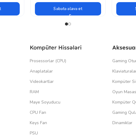
t
Səbətə əlavə et
Kompüter Hissələri
Aksesua
Prosessorlar (CPU)
Gaming Otu
Anaplatalar
Klaviaturala
Videokartlar
Kompüter Si
RAM
Oyun Masas
Maye Soyuducu
Kompüter Qu
CPU Fan
Gaming Qula
Keys Fan
Dinamiklər
PSU