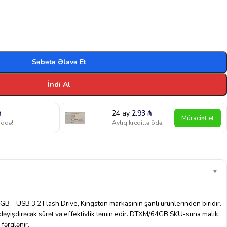
Səbətə Əlavə Et
İndi Al
₼
24 ay
2.93
₼
Müraciət et
 ödə!
Aylıq kreditlə ödə!
▼
B – USB 3.2 Flash Drive, Kingston markasının şanlı ürünlerinden biridir.
dəyişdirəcək sürət və effektivlik təmin edir. DTXM/64GB SKU-suna malik
 fərqlənir.