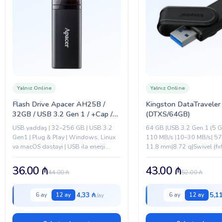
Yalnız Online
Yalnız Online
Flash Drive Apacer AH25B /
Kingston DataTraveler
32GB / USB 3.2 Gen 1 / +Cap /
(DTXS/64GB)
Black (AP32GAH25BB-1)
USB yaddaş | 32–256 GB | USB 3.2
64 GB |USB 3.2 Gen 1 (5 G
Gen1 | Plug & Play | Windows, Linux
110 MB/s |10–30 MB/s| 57
və macOS dəstəyi | USB ilə enerji
11.8 mm|8.72 q|Swivel (fı
təchizatı | Qırmızı/Qara
qapaq)| 0 °C – 60 °C| –20 °C
36.00
₼
43.00
₼
44.00
₼
52.00
₼
4,33 ₼
5,1
6 ay
12 ay
6 ay
12 ay