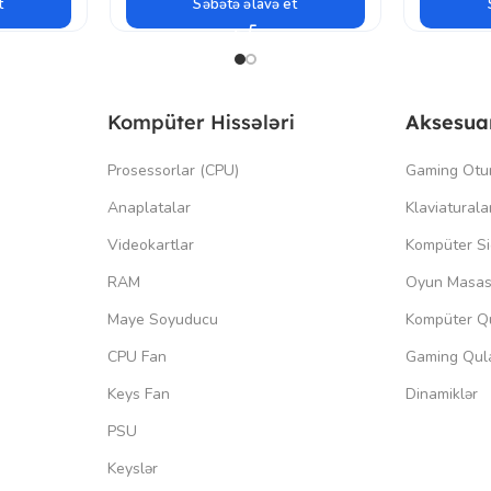
t
Səbətə əlavə et
Kompüter Hissələri
Aksesua
Prosessorlar (CPU)
Gaming Otu
Anaplatalar
Klaviaturala
Videokartlar
Kompüter Si
RAM
Oyun Masas
Maye Soyuducu
Kompüter Qu
CPU Fan
Gaming Qula
Keys Fan
Dinamiklər
PSU
Keyslər