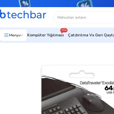
YENI
Menyu
Kompüter Yığılması
Çatdırılma Və Geri Qay
Ev
Kompüter aksesuarları
Flash kart
Kingston DataTraveler 