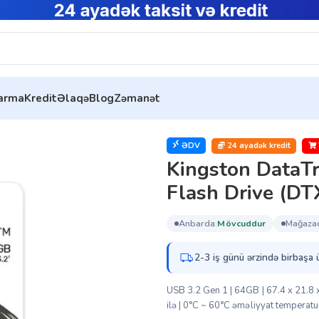
tarma
Kredit
Əlaqə
Blog
Zəmanət
Exodia M 64GB – USB 3.2 Flash Drive (DTXM/64GB)
ƏDV
24 ayadək kredit
Kingston DataTr
Flash Drive (D
anbarda:
mövcuddur
mağaza
2-3 iş günü ərzində birbaşa 
USB 3.2 Gen 1 | 64GB | 67.4 x 21.8 x
ilə | 0°C ~ 60°C əməliyyat temperatu