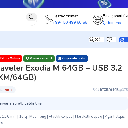
Bakı şəhəri üz
Dəstək xidməti
+994 50 499 66 56
Çatdırılma
Yalnız Online
Rəsmi zəmanət
Korporativ satış
aveler Exodia M 64GB – USB 3.2
TXM/64GB)
da:
bi̇ti̇b
SKU:
375
DTXM/64GB
ünvana sürətli çatdırılma
 11.6 mm | 10 q | Mavi rəng | Plastik korpus | Hərəkətli qapaq | Açar halqası
ru