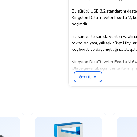
Bu sürücü USB 3.2 standartını dəstək
Kingston DataTraveler Exodia M, kom
seçimdir.
Bu sürücü ilə sürətlə verilən və al
texnologiyası, yüksək sürətli fayll
keyfiyyəti və dayanıqlılığı ilə əlaqələ
Kingston DataTraveler Exodia M 64GB,
Əlavə güvənlik üçün verilənlərin şifr
Ətraflı ▼
Bu sürücü, digərlərindən fərqlənən 
64GB – USB 3.2 Flash Drive, sürət, e