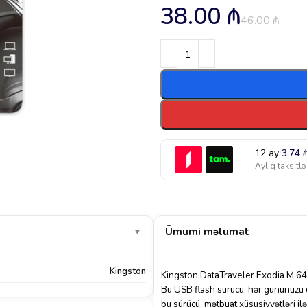
38.00
₼
46.00
₼
12 ay
3.74
Aylıq taksitlə
Ümumi məlumat
▼
Kingston
Kingston DataTraveler Exodia M 64G
Bu USB flash sürücü, hər gününüzü 
bu sürücü, mətbuat xüsusiyyətləri ilə