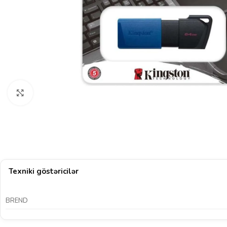
Böyütmək üçün klikləyin
Texniki göstəricilər
BREND