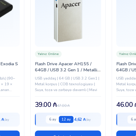
Yalnız Online
Yalnız Onl
 Exodia S
Flash Drive Apacer AH155 /
Flash Dr
64GB / USB 3.2 Gen 1 / Metallic,
64GB / US
Blue (AP64GAH155U-1)
/ Ashy 
b/s) |90–
USB yaddaş | 64 GB | USB 3.2 Gen1 |
USB yaddaş
 × 19 ×
Metal korpus | COB texnologiyası |
Metal korpu
rlanan
Suya, toza və zərbəyə davamlı | Mavi
Suya, toza 
 –...
rəngi
39.00
₼
46.00
47.00
₼
1 ₼
4,62 ₼
6 ay
12 ay
6 a