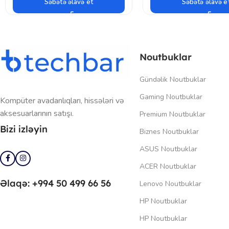
Səbətə əlavə et
Səbətə əlavə e
Noutbuklar
Gündəlik Noutbuklar
Gaming Noutbuklar
Kompüter avadanlıqları, hissələri və
aksesuarlarının satışı.
Premium Noutbuklar
Bizi izləyin
Biznes Noutbuklar
ASUS Noutbuklar
ACER Noutbuklar
Əlaqə: +994 50 499 66 56
Lenovo Noutbuklar
HP Noutbuklar
HP Noutbuklar