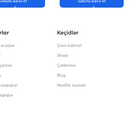
Səbətə əlavə et
Səbətə əlavə et
rlar
Keçidlər
racaqlar
Şəxsi kabinet
r
Əlaqə
çanları
Çatdırılma
ı
Blog
laqlıqları
Məxfilik siyasəti
qlıqlar