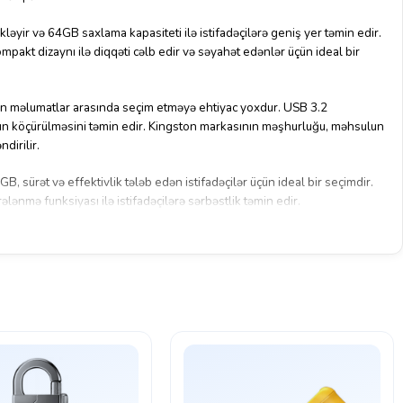
ləyir və 64GB saxlama kapasiteti ilə istifadəçilərə geniş yer təmin edir.
pakt dizaynı ilə diqqəti cəlb edir və səyahət edənlər üçün ideal bir
ınan məlumatlar arasında seçim etməyə ehtiyac yoxdur. USB 3.2
arın köçürülməsini təmin edir. Kingston markasının məşhurluğu, məhsulun
ndirilir.
 sürət və effektivlik tələb edən istifadəçilər üçün ideal bir seçimdir.
ələnmə funksiyası ilə istifadəçilərə sərbəstlik təmin edir.
yüksək keyfiyyət və rahatlıq təmin edir. Kingston DataTraveler Exodia M
ffektivlik və keyfiyyəti bir arada təmin edən bir mükafatdır.