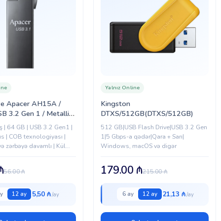
ine
Yalnız Online
ive Apacer AH15A /
Kingston
B 3.2 Gen 1 / Metallic
DTXS/512GB(DTXS/512GB)
(AP64GAH15AA-1)
 | 64 GB | USB 3.2 Gen1 |
512 GB|USB Flash Drive|USB 3.2 Gen
s | COB texnologiyası |
1|5 Gbps-a qədər|Qara + Sarı|
və zərbəyə davamlı | Kül
Windows, macOS və digər
₼
179.00
₼
56.00
₼
215.00
₼
5,50 ₼
21,13 ₼
y
12 ay
6 ay
12 ay