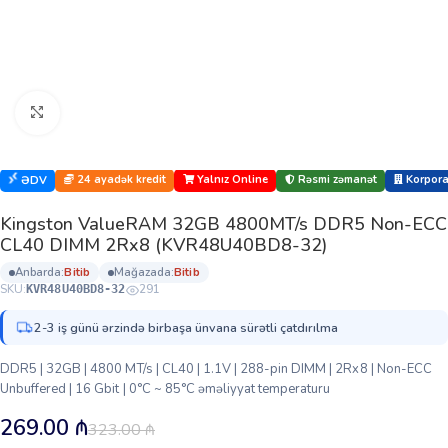
Böyütmək üçün klikləyin
24 ayadək kredit
Yalnız Online
Rəsmi zəmanət
Korporat
ƏDV
Kingston ValueRAM 32GB 4800MT/s DDR5 Non-ECC
CL40 DIMM 2Rx8 (KVR48U40BD8-32)
anbarda:
bi̇ti̇b
mağazada:
bi̇ti̇b
SKU:
291
KVR48U40BD8-32
2-3 iş günü ərzində birbaşa ünvana sürətli çatdırılma
DDR5 | 32GB | 4800 MT/s | CL40 | 1.1V | 288-pin DIMM | 2Rx8 | Non-ECC
Unbuffered | 16 Gbit | 0°C ~ 85°C əməliyyat temperaturu
269.00
₼
323.00
₼