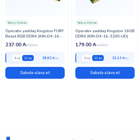
Yalnız Online
Yalnız Online
Operativ yaddaş Kingston FURY
Operativ yaddaş Kingston 16GB
Beast RGB DDR4 (KIN-D4-16-
DDR4 (KIN-D4-16-3200-UD)
3600-UD-FB-RGB)
237.00
₼
179.00
₼
285.00
₼
215.00
₼
28,02 ₼
21,13 ₼
6 ay
12 ay
6 ay
12 ay
Səbətə əlavə et
Səbətə əlavə et