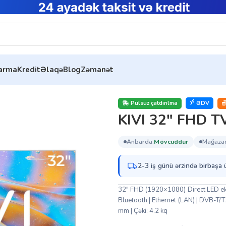
tarma
Kredit
Əlaqə
Blog
Zəmanət
TV Black (32F760QW)
Pulsuz çatdırılma
ƏDV
KIVI 32″ FHD T
anbarda:
mövcuddur
mağaza
2-3 iş günü ərzində birbaşa 
32″ FHD (1920×1080) Direct LED ekra
Bluetooth | Ethernet (LAN) | DVB-T/
mm | Çəki: 4.2 kq