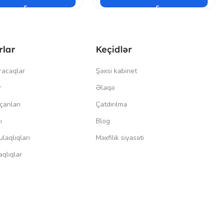
rlar
Keçidlər
racaqlar
Şəxsi kabinet
r
Əlaqə
çanları
Çatdırılma
ı
Blog
laqlıqları
Məxfilik siyasəti
qlıqlar