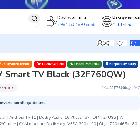
Bakı şəhəri üz
Dəstək xidməti
+994 50 499 66 56
Çatdırılma
24 ayadək kredit
Yalnız Online
Rəsmi zəmanət
Korporativ satış
V Smart TV Black (32F760QW)
da:
bi̇ti̇b
SKU:
1047
32F760QW
ünvana sürətli çatdırılma
n | Android TV 11 | Dolby Audio, 16 Vt səs | 3×HDMI | 2×USB | Wi-Fi |
T2/C tuner | CAM modulu | Optik çıxış | VESA 200×100 | Ölçü: 720×465×180