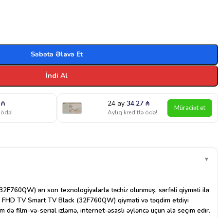
Səbətə Əlavə Et
İndi Al
4
₼
24 ay
34.27
₼
Müraciət et
 ödə!
Aylıq kreditlə ödə!
▼
2F760QW) ən son texnologiyalarla təchiz olunmuş, sərfəli qiyməti ilə
32″ FHD TV Smart TV Black (32F760QW) qiyməti və təqdim etdiyi
m də film-və-serial izləmə, internet-əsaslı əyləncə üçün əla seçim edir.