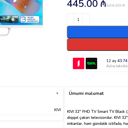
445.00
₼
534.00
₼
12 ay
43.7
Aylıq taksitlə
Ümumi məlumat
▼
KIVI
KIVI 32″ FHD TV Smart TV Black (3
diqqət çəkən televizordur. KIVI 
imkanlar, həm gündəlik istifadə, hə