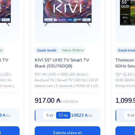
ne
Yalnız Online
Daxili kredit
Daxili kred
KIVI 55″ UHD TV Smart TV
Thomson
Black (55U760QB)
60Hz Sma
(55QG5C
 LED |
55" 4K UHD + HDR LED ekran |
55″ QLED (
 Hz | 4×
Android TV | Smart TV | 60 Hz | 24 Vt
UHD 3840×
 tuner |
stereo səs | 2 dinamik | HDMI x3 | USB
Dolby Visio
x2...
(1 milyard 
2×10 W |Do
917.00
₼
1,099
1,101.00
₼
+ Digital Su
3 ₼
108,23 ₼
6 ay
12 ay
6 ay
t
Səbətə əlavə et