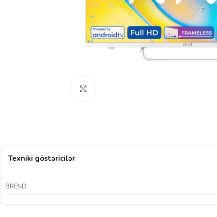
Böyütmək üçün klikləyin
Texniki göstəricilər
BREND