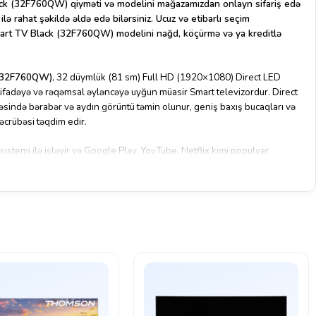
ck (32F760QW) qiyməti və modelini mağazamızdan onlayn sifariş edə
ilə rahat şəkildə əldə edə bilərsiniz. Ucuz və etibarlı seçim
mart TV Black (32F760QW) modelini nağd, köçürmə və ya kreditlə
 (32F760QW)
, 32 düymlük (81 sm) Full HD (1920×1080) Direct LED
stifadəyə və rəqəmsal əyləncəyə uyğun müasir Smart televizordur. Direct
sində bərabər və aydın görüntü təmin olunur, geniş baxış bucaqları və
təcrübəsi təqdim edir.
stemi ilə işləyir və Google Play, YouTube, Netflix kimi populyar
i-Fi və Ethernet (LAN) bağlantısı sayəsində sürətli və stabil internet
əstəyi isə simsiz qulaqlıqlar və digər aksessuarlarla uyğunluq yaradır.
 səs sistemi ilə zəngin və həcmli səslənmə təqdim edir. 3 HDMI, 2 USB
lu vasitəsilə müxtəlif qurğuların asanlıqla qoşulması mümkündür. DVB-
l və torpaqüstü yayımlar problemsiz izlənilir.
465×180 mm, altlıqsız isə 720×425×63 mm-dir. Cəmi 4.2 kq çəkisi və VESA
tündə yerləşdirmək və ya divara montaj etmək mümkündür.
üclü səs, smart imkanlar və müasir dizayn bir arada!