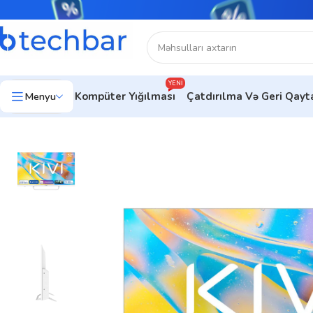
YENI
Menyu
Kompüter Yığılması
Çatdırılma Və Geri Qay
Ev
Ev üçün texnologiya
Televizorlar
KIVI 32″ FHD TV Smart 