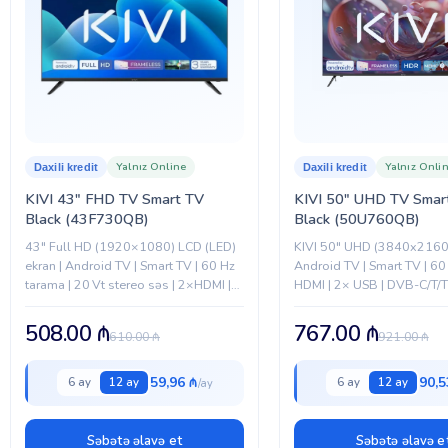
Yalnız Online
Yalnız Onli
Daxili kredit
Daxili kredit
KIVI 43″ FHD TV Smart TV
KIVI 50″ UHD TV Smart TV
Black (43F730QB)
Black (50U760QB)
43" Full HD (1920×1080) LCD (LED)
KIVI 50" UHD (3840x2160)
ekran | Android TV | Smart TV | 60 Hz
Android TV | Smart TV | 60
tarama | 20 Vt stereo səs | 2×HDMI |
HDMI | 2× USB | DVB-C/T/T2
USB | Ethernet (LAN) |...
Wi-Fi | 24 Vt səs...
508.00
₼
767.00
₼
610.00
₼
921.00
₼
59,96 ₼
90,5
6 ay
12 ay
6 ay
12 ay
Səbətə əlavə et
Səbətə əlavə e