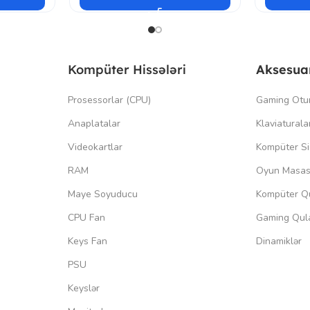
Kompüter Hissələri
Aksesua
Prosessorlar (CPU)
Gaming Otu
Anaplatalar
Klaviaturala
Videokartlar
Kompüter Si
RAM
Oyun Masas
Maye Soyuducu
Kompüter Qu
CPU Fan
Gaming Qula
Keys Fan
Dinamiklər
PSU
Keyslər