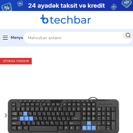
Menyu
Ev
Kompüter aksesuarları
STOKDA YOXDUR