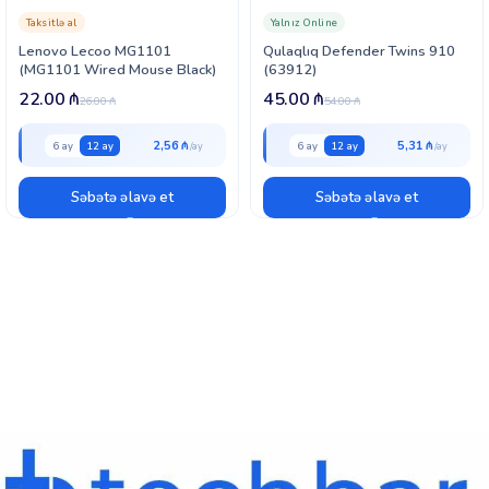
Taksitlə al
Yalnız Online
Lenovo Lecoo MG1101
Qulaqlıq Defender Twins 910
(MG1101 Wired Mouse Black)
(63912)
22.00
₼
45.00
₼
26.00
₼
54.00
₼
2,56 ₼
5,31 ₼
6 ay
12 ay
6 ay
12 ay
Səbətə əlavə et
Səbətə əlavə et