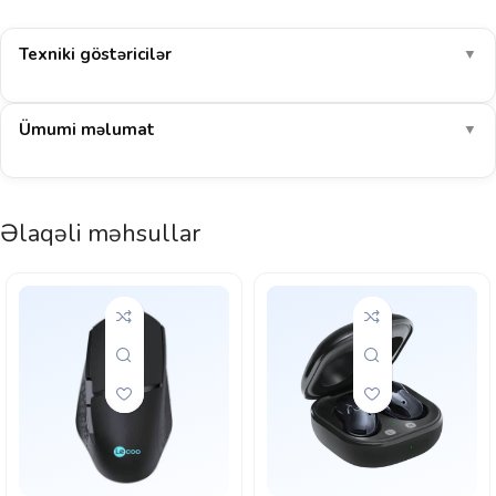
Texniki göstəricilər
▼
Ümumi məlumat
▼
Əlaqəli məhsullar