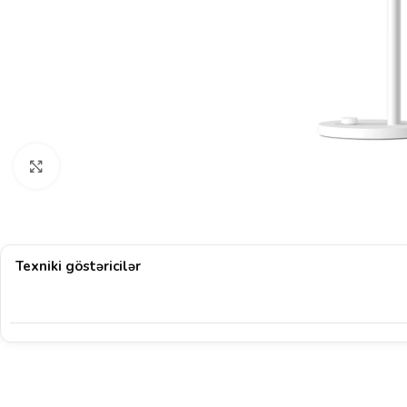
Böyütmək üçün klikləyin
Texniki göstəricilər