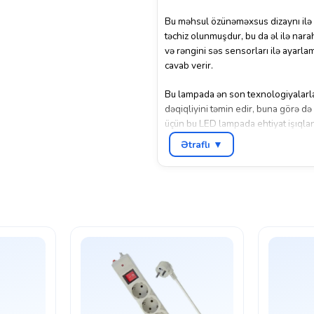
Bu məhsul özünəməxsus dizaynı ilə d
təchiz olunmuşdur, bu da əl ilə narah
və rəngini səs sensorları ilə ayarl
cavab verir.
Bu lampada ən son texnologiyalarla t
dəqiqliyini təmin edir, buna görə də
üçün bu LED lampada ehtiyat işıqlan
Ətraflı ▼