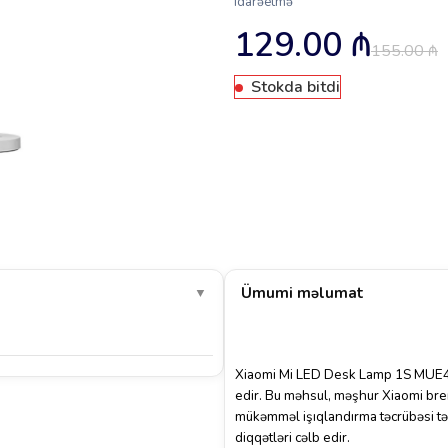
idarəetmə
129.00
₼
155.00
₼
Stokda bitdi
Ümumi məlumat
▼
Xiaomi Mi LED Desk Lamp 1S MUE41
edir. Bu məhsul, məşhur Xiaomi brend
mükəmməl işıqlandırma təcrübəsi tə
diqqətləri cəlb edir.