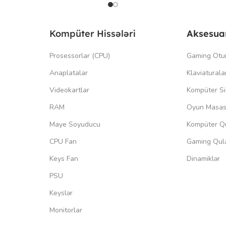
Kompüter Hissələri
Aksesua
Prosessorlar (CPU)
Gaming Otu
Anaplatalar
Klaviaturala
Videokartlar
Kompüter Si
RAM
Oyun Masas
Maye Soyuducu
Kompüter Qu
CPU Fan
Gaming Qula
Keys Fan
Dinamiklər
PSU
Keyslər
Monitorlar