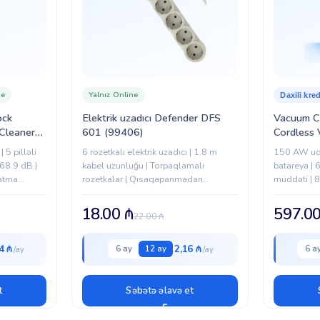
ne
Yalnız Online
Daxili kred
ock
Elektrik uzadıcı Defender DFS
Vacuum C
Cleaner
601 (99406)
Cordless
A51-07)
Pro Aqua
 5 pilləli
6 rozetkalı elektrik uzadıcı | 1.8 m
150 AW ud
 68.9 dB |
kabel uzunluğu | Torpaqlamalı
batareya |
çatma
rozetkalar | Qısaqapanmadan
müddəti | 8
ma
qorunma | Həddindən artıq
toz qabı | H
yüklənmədən qorunma | Gərginlik
18.00
₼
597.0
22.00
₼
sıçrayışlarına qarşı müdafiə
4 ₼
2,16 ₼
6 ay
12 ay
6 a
t
Səbətə əlavə et