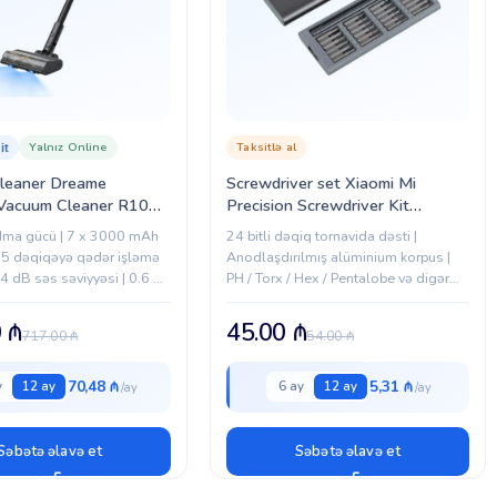
Yalnız Online
Taksitlə al
it
leaner Dreame
Screwdriver set Xiaomi Mi
 Vacuum Cleaner R10
Precision Screwdriver Kit
 (VZV15A)
BHR4680GL (MJJXLSD002QW)
ma gücü | 7 x 3000 mAh
24 bitli dəqiq tornavida dəsti |
 65 dəqiqəyə qədər işləmə
Anodlaşdırılmış alüminium korpus |
4 dB səs səviyyəsi | 0.6 L
PH / Torx / Hex / Pentalobe və digər
EPA filtrasiya...
başlıqlar | Kompakt və premium
dizayn | Telefon, noutbuk, saat...
0
₼
45.00
₼
717.00
₼
54.00
₼
70,48 ₼
5,31 ₼
y
12 ay
6 ay
12 ay
Səbətə əlavə et
Səbətə əlavə et