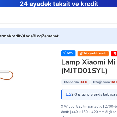
tarma
Kredit
Əlaqə
Blog
Zəmanət
 MUE4105GL (MJTD01SYL)
ƏDV
24 ayadək kredit
Lamp Xiaomi M
(MJTD01SYL)
anbarda:
bi̇ti̇b
mağazada:
bi̇ti
2-3 iş günü ərzində birbaşa 
9 W güc | 520 lm parlaqlıq | 2700–5
ömür | 440 × 150 × 420 mm ölçülər | 