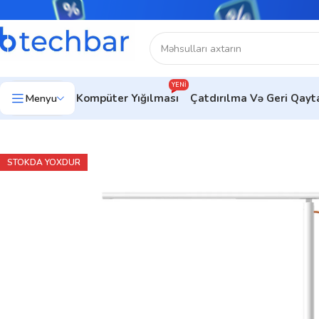
YENI
Menyu
Kompüter Yığılması
Çatdırılma Və Geri Qay
Ev
Ev üçün texnologiya
Lamp Xiaomi Mi LED Desk Lamp 1S
STOKDA YOXDUR