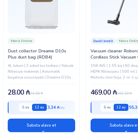
Yalnız Online
Yalnız Onli
Daxili kredit
Dust collector Dreame D10s
Vacuum cleaner Robor
Plus dust bag (RDB4)
Cordless Stick Vacuum 
H5 RU Черный (H8D1
4L tutum | 3 ədəd toz torbası | Yüksək
158 AW | 1.55 kq | 60 dəq |
filtrasiya materialı | Avtomatik
HEPA filtrasiyası | 500 ml |
boşalma xüsusiyyəti | Dreame D10s
Motorlu mini fırça, 2-in-1 
Plus ilə uyğun | Təbii rəng (bej) | Asan
fırçası, Avtomatik güc artır
dəyişdirilə bilən
28.00
₼
469.00
₼
34.00
₼
563.00
₼
3,34 ₼
55,3
6 ay
12 ay
6 ay
12 ay
Səbətə əlavə et
Səbətə əlavə e