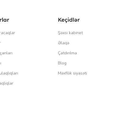
rlar
Keçidlər
racaqlar
Şəxsi kabinet
r
Əlaqə
çanları
Çatdırılma
ı
Blog
laqlıqları
Məxfilik siyasəti
qlıqlar