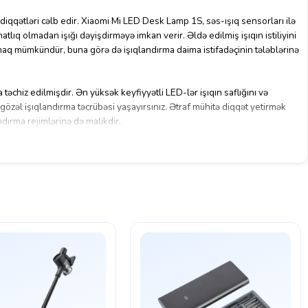
iqqətləri cəlb edir. Xiaomi Mi LED Desk Lamp 1S, səs-ışıq sensorları ilə
atlıq olmadan işığı dəyişdirməyə imkan verir. Əldə edilmiş işıqın istiliyini
amaq mümkündür, buna görə də işıqlandırma daima istifadəçinin tələblərinə
əchiz edilmişdir. Ən yüksək keyfiyyətli LED-lər işıqın saflığını və
 gözəl işıqlandırma təcrübəsi yaşayırsınız. Ətraf mühitə diqqət yetirmək
dırma rejimlərinə də malikdir.