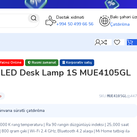
Bakı şəhəri üz
Dəstək xidməti
+994 50 499 66 56
Çatdırılma
Yalnız Online
Rəsmi zəmanət
Korporativ satış
i LED Desk Lamp 1S MUE4105GL
̇b
SKU:
447
MUE4105GL
ünvana sürətli çatdırılma
000 K rəng temperaturu | Ra 90 rəngin düzgünlüyü indeksi | 25,000 saat
800 qram çəki | Wi-Fi 2.4 GHz, Bluetooth 4.2 əlaqə | Mi Home tətbiqi ilə