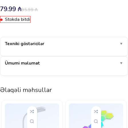
79.99
₼
95.99
₼
Stokda bitdi
Texniki göstəricilər
▼
Ümumi məlumat
▼
Əlaqəli məhsullar