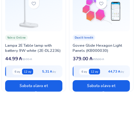
Yalnız Online
Daxili kredit
Lampa 2E Table lamp with
Govee Glide Hexagon Light
battery 9W white (2E-DL2236)
Panels (KB000030)
44.99
₼
379.00
₼
53.99
₼
455.00
₼
5,31 ₼
44,73 ₼
6 ay
12 ay
6 ay
12 ay
Səbətə əlavə et
Səbətə əlavə et