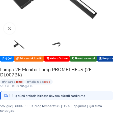
Böyütmək üçün klikləyin
24 ayadək kredit
Yalnız Online
Rəsmi zəmanət
Korporat
ƏDV
Lampa 2E Monitor Lamp PROMETHEUS (2E-
DL007BK)
anbarda:
bi̇ti̇b
mağazada:
bi̇ti̇b
SKU:
116
2E-DL007BK
2-3 iş günü ərzində birbaşa ünvana sürətli çatdırılma
5W güc | 3000-6500K rəng temperaturu | USB-C qoşulma | Qaralma
funksiyası