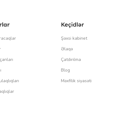
rlar
Keçidlər
racaqlar
Şəxsi kabinet
r
Əlaqə
çanları
Çatdırılma
ı
Blog
laqlıqları
Məxfilik siyasəti
qlıqlar