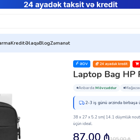
tarma
Kredit
Əlaqə
Blog
Zəmanət
Prof 14.1(500S8AA)
ƏDV
24 ayadək kredit
Laptop Bag HP 
anbarda:
mövcuddur
mağaza
2-3 iş günü ərzində birbaşa 
38 x 27 x 5.2 sm| 14.1 düymlük noutb
üçün ideal.
87.00
₼
105.00
₼