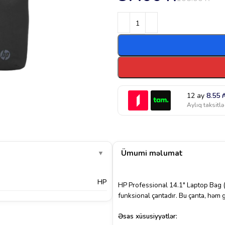
12 ay
8.55
Aylıq taksitlə
Ümumi məlumat
▼
HP
HP Professional 14.1″ Laptop Ba
funksional çantadır.
Bu çanta, həm g
Əsas xüsusiyyətlər: