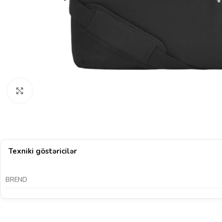
Böyütmək üçün klikləyin
Texniki göstəricilər
BREND