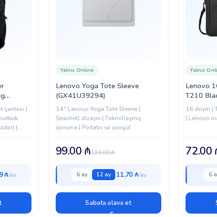
Yalnız Online
Yalnız Onl
r
Lenovo Yoga Tote Sleeve
Lenovo 1
ng
(GX41U39294)
T210 Bla
-BBP000)
 çantası |
14'' Lenovo Yoga Tote Sleeve |
16 düym | 
Noutbuk
Seashell dizaynı | Təkmilləşmiş
| Lenovo ma
ədər) |
qoruma | Portativ və yüngül
SB şarj
99.00
₼
72.00
119.00
₼
9 ₼
11,70 ₼
6 ay
12 ay
6 a
t
Səbətə əlavə et