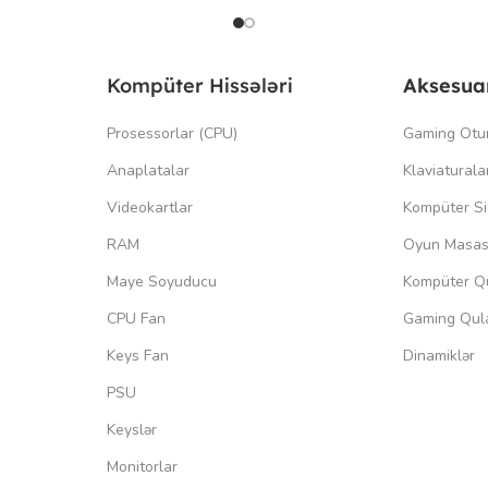
Kompüter Hissələri
Aksesua
Prosessorlar (CPU)
Gaming Otu
Anaplatalar
Klaviaturala
Videokartlar
Kompüter Si
RAM
Oyun Masas
Maye Soyuducu
Kompüter Qu
CPU Fan
Gaming Qula
Keys Fan
Dinamiklər
PSU
Keyslər
Monitorlar