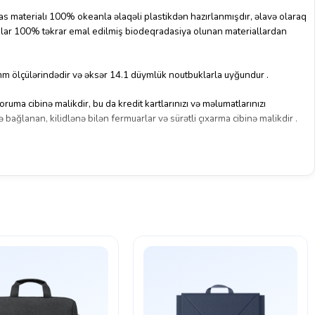
s materialı 100% okeanla əlaqəli plastikdən hazırlanmışdır, əlavə olaraq
ucular 100% təkrar emal edilmiş biodeqradasiya olunan materiallardan
m ölçülərindədir və əksər 14.1 düymlük noutbuklarla uyğundur
.
ruma cibinə malikdir, bu da kredit kartlarınızı və məlumatlarınızı
lə bağlanan, kilidlənə bilən fermuarlar və sürətli çıxarma cibinə malikdir
.
ooth izləyici cihazınızı yerləşdirmək üçün ayrıca cib mövcuddur (izləyici
utacaqları və çiyin üzərində daşıma üçün uyğun dizaynı var.
Əlavə olaraq,
r üçün uyğun keçid hissəsi mövcuddur
.
500S8AA) — davamlı materiallardan hazırlanmış, təhlükəsizlik
aşınma imkanı təqdim edən bir çantadır.
Bu çanta, həm iş, həm də şəxsi
.