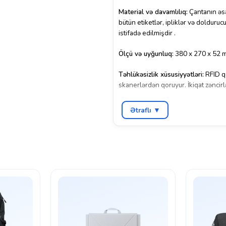
Material və davamlılıq:
Çantanın əsa
bütün etiketlər, ipliklər və doldur
istifadə edilmişdir
.
Ölçü və uyğunluq:
380 x 270 x 52 m
Təhlükəsizlik xüsusiyyətləri:
RFID qo
skanerlərdən qoruyur.
İkiqat zəncir
Bluetooth izləyici cib:
Çantada Bluet
Ətraflı ▼
daxil deyil)
.
Təhlükəsiz daşınma:
Çantanın üst t
çoxsaylı sürüşdürülə bilən çantala
HP Professional 14.1″ Laptop Bag (
xüsusiyyətləri ilə zəngin və rahat d
istifadə üçün mükəmməl bir seçimdir