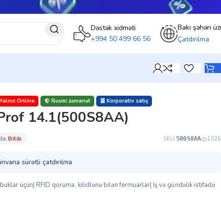
Bakı şəhəri üz
Dəstək xidməti
+994 50 499 66 56
Çatdırılma
Yalnız Online
Rəsmi zəmanət
Korporativ satış
Prof 14.1(500S8AA)
da:
bi̇ti̇b
SKU:
1026
500S8AA
ünvana sürətli çatdırılma
uklar üçün| RFID qoruma, kilidlənə bilən fermuarlar| İş və gündəlik istifadə