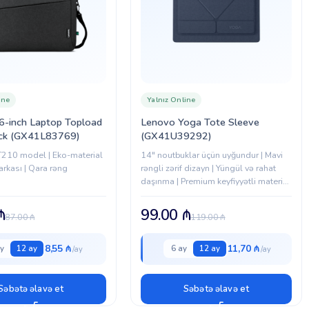
ine
Yalnız Online
6-inch Laptop Topload
Lenovo Yoga Tote Sleeve
ck (GX41L83769)
(GX41U39292)
T210 model | Eko-material
14" noutbuklar üçün uyğundur | Mavi
rkası | Qara rəng
rəngli zərif dizayn | Yüngül və rahat
daşınma | Premium keyfiyyətli material
| Zərbə və cızıqlara qarşı qoruma
₼
99.00
₼
87.00
₼
119.00
₼
8,55 ₼
11,70 ₼
y
12 ay
6 ay
12 ay
Səbətə əlavə et
Səbətə əlavə et