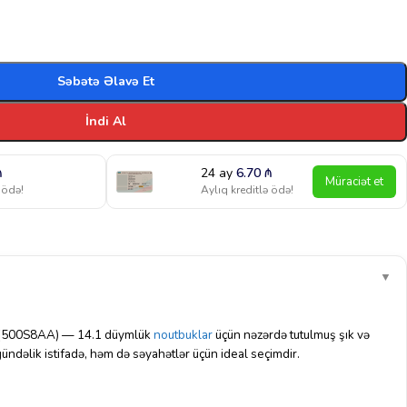
Səbətə Əlavə Et
İndi Al
₼
24 ay
6.70
₼
Müraciət et
 ödə!
Aylıq kreditlə ödə!
▼
g (500S8AA) — 14.1 düymlük
noutbuklar
üçün nəzərdə tutulmuş şık və
ündəlik istifadə, həm də səyahətlər üçün ideal seçimdir.