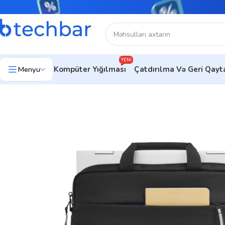
YENI
Menyu
Kompüter Yığılması
Çatdırılma Və Geri Qay
Ev
Kompüter aksesuarları
Noutbuk Çantaları
Laptop Bag HP 