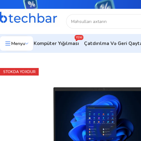
YENI
Menyu
Kompüter Yığılması
Çatdırılma Və Geri Qay
Ev
Noutbuklar
Biznes noutbukları
Laptop Lenovo ThinkPad 
STOKDA YOXDUR