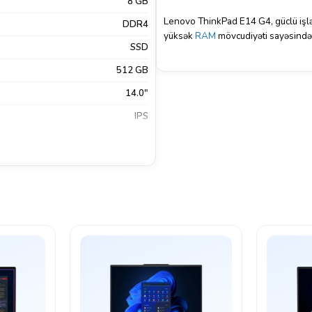
8 GB
Lenovo ThinkPad E14 G4, güclü işləm
DDR4
yüksək
RAM
mövcudiyəti sayəsində, 
SSD
512 GB
14.0"
IPS
1920×1080
Mat
FreeDos
2 Gen 1
,
USB Type-A
,
USB Type-C
180 Degree Hinge
Xeyr
Qara
Lenovo