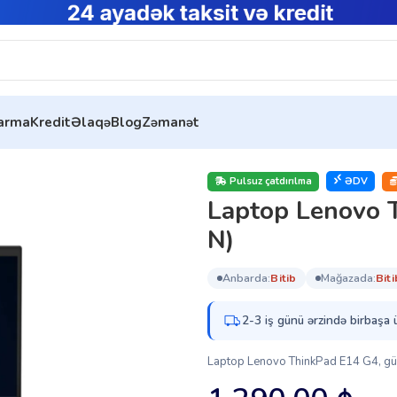
tarma
Kredit
Əlaqə
Blog
Zəmanət
E14 G4 (21E4S2U7-RT-N)
Pulsuz çatdırılma
ƏDV
Laptop Lenovo 
N)
anbarda:
bi̇ti̇b
mağazada:
bi̇ti
2-3 iş günü ərzində birbaşa 
Laptop Lenovo ThinkPad E14 G4, gücl