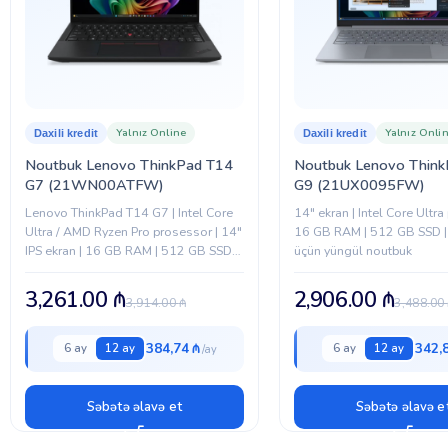
Yalnız Online
Yalnız Onli
Daxili kredit
Daxili kredit
Noutbuk Lenovo ThinkPad T14
Noutbuk Lenovo Think
G7 (21WN00ATFW)
G9 (21UX0095FW)
Lenovo ThinkPad T14 G7 | Intel Core
14″ ekran | Intel Core Ultra
Ultra / AMD Ryzen Pro prosessor | 14″
16 GB RAM | 512 GB SSD |
IPS ekran | 16 GB RAM | 512 GB SSD |
üçün yüngül noutbuk
Biznes sinfi noutbuk
3,261.00
₼
2,906.00
₼
3,914.00
₼
3,488.00
384,74 ₼
342,
6 ay
12 ay
6 ay
12 ay
Səbətə əlavə et
Səbətə əlavə e