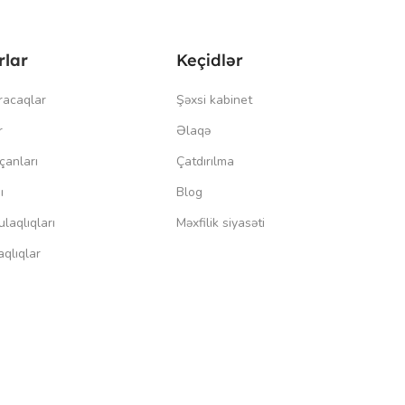
rlar
Keçidlər
racaqlar
Şəxsi kabinet
r
Əlaqə
çanları
Çatdırılma
ı
Blog
laqlıqları
Məxfilik siyasəti
qlıqlar