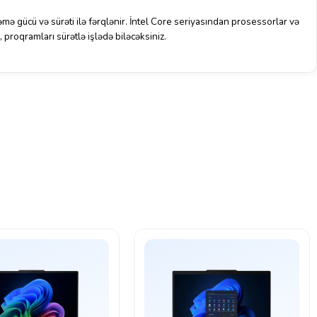
ə gücü və sürəti ilə fərqlənir. İntel Core seriyasından prosessorlar və
proqramları sürətlə işlədə biləcəksiniz.