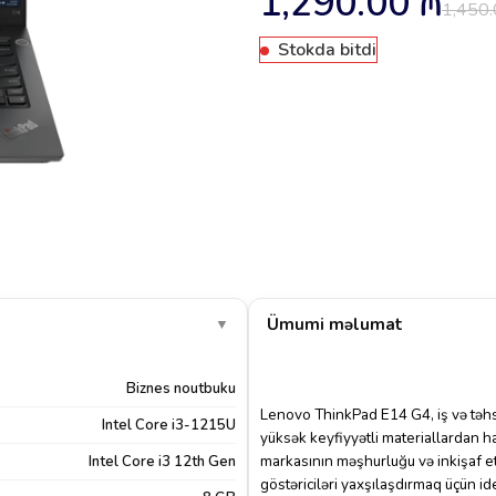
1,290.00
₼
1,450
Stokda bitdi
Ümumi məlumat
▼
Biznes noutbuku
Lenovo ThinkPad E14 G4, iş və təhsi
Intel Core i3-1215U
yüksək keyfiyyətli materiallardan ha
markasının məşhurluğu və inkişaf et
Intel Core i3 12th Gen
göstəriciləri yaxşılaşdırmaq üçün ide