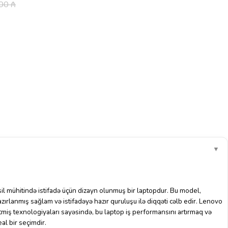
.00
₼
▼
l mühitində istifadə üçün dizayn olunmuş bir laptopdur. Bu model,
zırlanmış sağlam və istifadəyə hazır quruluşu ilə diqqəti cəlb edir. Lenovo
miş texnologiyaları sayəsində, bu laptop iş performansını artırmaq və
al bir seçimdir.