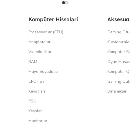
Kompüter Hissələri
Aksesua
Prosessorlar (CPU)
Gaming Otu
Anaplatalar
Klaviaturala
Videokartlar
Kompüter Si
RAM
Oyun Masas
Maye Soyuducu
Kompüter Qu
CPU Fan
Gaming Qula
Keys Fan
Dinamiklər
PSU
Keyslər
Monitorlar