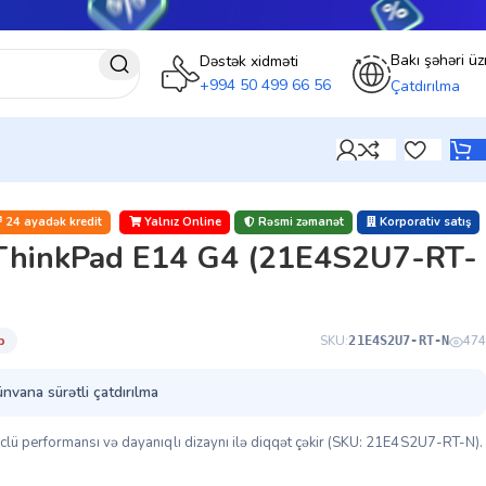
Bakı şəhəri üz
Dəstək xidməti
+994 50 499 66 56
Çatdırılma
24 ayadək kredit
Yalnız Online
Rəsmi zəmanət
Korporativ satış
ThinkPad E14 G4 (21E4S2U7-RT-
̇b
SKU:
474
21E4S2U7-RT-N
ünvana sürətli çatdırılma
ü performansı və dayanıqlı dizaynı ilə diqqət çəkir (SKU: 21E4S2U7-RT-N).