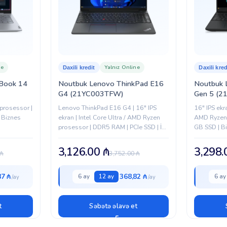
ne
Yalnız Online
Daxili kredit
Daxili kred
Book 14
Noutbuk Lenovo ThinkPad E16
Noutbuk 
G4 (21YC003TFW)
Gen 5 (
 prosessor |
Lenovo ThinkPad E16 G4 | 16″ IPS
16″ IPS ekra
 Biznes
ekran | Intel Core Ultra / AMD Ryzen
AMD Ryzen 
prosessor | DDR5 RAM | PCIe SSD | İş
GB SSD | Bi
üçün möhkəm korpus
3,126.00
₼
3,298
₼
3,752.00
₼
87 ₼
368,82 ₼
6 ay
12 ay
6 ay
t
Səbətə əlavə et