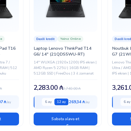
Lenovo
ne
Yalnız Online
Daxili kredit
Daxili kred
Pad T16
Laptop Lenovo ThinkPad T14
Noutbuk 
)
G6/ 14″ (21QDS5WU-RT)
G7 (21
tra 7 /
14" WUXGA (1920x1200) IPS ekran |
Lenovo Thi
 RAM | 512
AMD Ryzen 5 225U | 16GB RAM |
Ultra / AMD
buku
512GB SSD | FreeDos | 3 il zəmanət
IPS ekran 
Biznes sinf
2,283.00
₼
3,261
₼
2,740.00
₼
07 ₼
269,34 ₼
6 ay
12 ay
6 ay
t
Səbətə əlavə et