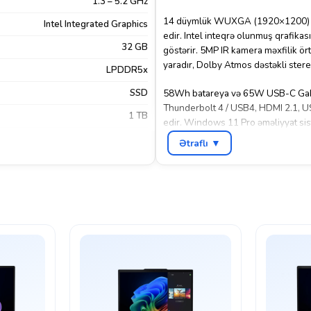
1.3 – 5.2 GHz
14 düymlük WUXGA (1920×1200)
Intel Integrated Graphics
edir. Intel inteqrə olunmuş qrafikası
32 GB
göstərir. 5MP IR kamera məxfilik ör
yaradır, Dolby Atmos dəstəkli stereo
LPDDR5x
SSD
58Wh batareya və 65W USB-C GaN ad
Thunderbolt 4 / USB4, HDMI 2.1, USB
1 TB
edir. Windows 11 Pro əməliyyat sist
məhsuldarlıq tələb edən gündəlik is
14.0"
Ətraflı ▼
1920×1200
IPS
Windows 11 Pro
HDMI 2.1
,
USB-A
,
USB-C
180 Degree Hinge
Xeyr
Qara