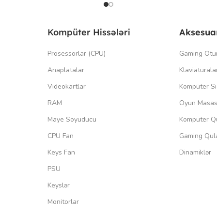
Kompüter Hissələri
Aksesua
Prosessorlar (CPU)
Gaming Otu
Anaplatalar
Klaviaturala
Videokartlar
Kompüter Si
RAM
Oyun Masas
Maye Soyuducu
Kompüter Qu
CPU Fan
Gaming Qula
Keys Fan
Dinamiklər
PSU
Keyslər
Monitorlar