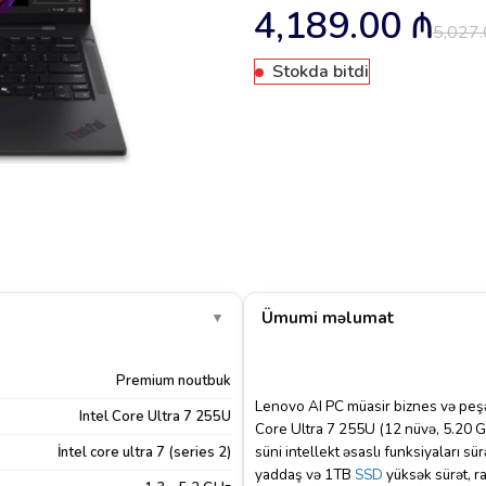
4,189.00
₼
5,027
Stokda bitdi
Ümumi məlumat
▼
Premium noutbuk
Lenovo AI PC müasir biznes və peşə
Intel Core Ultra 7 255U
Core Ultra 7 255U (12 nüvə, 5.20 
süni intellekt əsaslı funksiyaları 
İntel core ultra 7 (series 2)
yaddaş və 1TB
SSD
yüksək sürət, ra