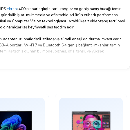
 IPS
ekran
ı 400 nit parlaqlıqla canlı rənglər və geniş baxış bucağı təmin
 gündəlik işlər, multimedia və ofis tətbiqləri üçün etibarlı performans
tüyü və Computer Vision texnologiyası ilə təhlükəsiz videozəng təcrübəsi
 dinamiklər isə keyfiyyətli səs təqdim edir.
apter uzunmüddətli istifadə və sürətli enerji doldurma imkanı verir.
-A portları, Wi-Fi 7 və Bluetooth 5.4 geniş bağlantı imkanları təmin
emi ilə təchiz olunan bu model biznes, ofis, təhsil və yüksək
tifadə üçün ideal seçimdir.