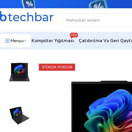
YENI
Menyu
Kompüter Yığılması
Çatdırılma Və Geri Qay
Ev
Noutbuklar
Premium noutbuklar
Laptop Lenovo ThinkPa
STOKDA YOXDUR