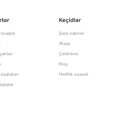
rlar
Keçidlər
racaqlar
Şəxsi kabinet
r
Əlaqə
çanları
Çatdırılma
ı
Blog
laqlıqları
Məxfilik siyasəti
qlıqlar