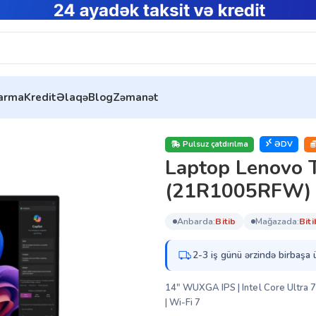
tarma
Kredit
Əlaqə
Blog
Zəmanət
d T14s G6 (21R1005RFW)
Pulsuz çatdırılma
ƏDV
Laptop Lenovo 
(21R1005RFW)
anbarda:
bi̇ti̇b
mağazada:
bi̇ti
2-3 iş günü ərzində birbaşa 
14″ WUXGA IPS | Intel Core Ultra 
| Wi-Fi 7