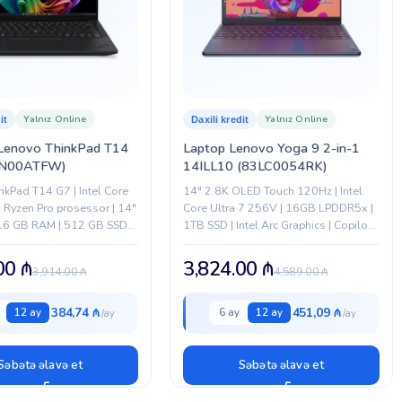
Yalnız Online
Yalnız Online
it
Daxili kredit
Lenovo ThinkPad T14
Laptop Lenovo Yoga 9 2-in-1
WN00ATFW)
14ILL10 (83LC0054RK)
nkPad T14 G7 | Intel Core
14" 2.8K OLED Touch 120Hz | Intel
 Ryzen Pro prosessor | 14″
Core Ultra 7 256V | 16GB LPDDR5x |
| 16 GB RAM | 512 GB SSD |
1TB SSD | Intel Arc Graphics | Copilot+
i noutbuk
PC | Yoga Pen | Windows...
.00
₼
3,824.00
₼
3,914.00
₼
4,589.00
₼
384,74 ₼
451,09 ₼
12 ay
6 ay
12 ay
Səbətə əlavə et
Səbətə əlavə et