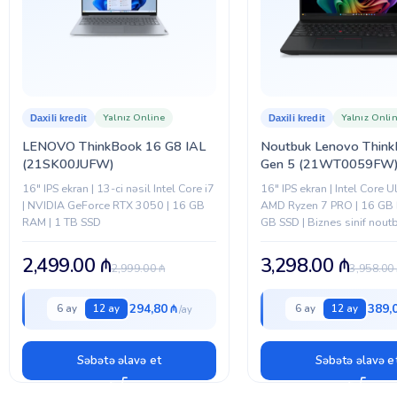
BREND
Yalnız Online
Yalnız Onli
Daxili kredit
Daxili kredit
LENOVO ThinkBook 16 G8 IAL
Noutbuk Lenovo Think
(21SK00JUFW)
Gen 5 (21WT0059FW
16″ IPS ekran | 13-ci nəsil Intel Core i7
16″ IPS ekran | Intel Core Ul
| NVIDIA GeForce RTX 3050 | 16 GB
AMD Ryzen 7 PRO | 16 GB
RAM | 1 TB SSD
GB SSD | Biznes sinif nout
2,499.00
₼
3,298.00
₼
2,999.00
₼
3,958.00
294,80 ₼
389,
6 ay
12 ay
6 ay
12 ay
Səbətə əlavə et
Səbətə əlavə e