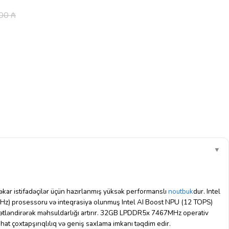
.00
₼
▼
kar istifadəçilər üçün hazırlanmış yüksək performanslı
noutbuk
dur. Intel
GHz) prosessoru və inteqrasiya olunmuş Intel AI Boost NPU (12 TOPS)
sürətləndirərək məhsuldarlığı artırır. 32GB LPDDR5x 7467MHz operativ
hat çoxtapşırıqlılıq və geniş saxlama imkanı təqdim edir.