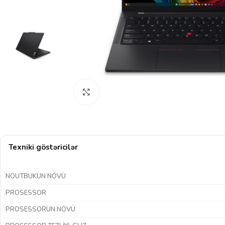
Böyütmək üçün klikləyin
Texniki göstəricilər
NOUTBUKUN NÖVÜ
PROSESSOR
PROSESSORUN NÖVÜ