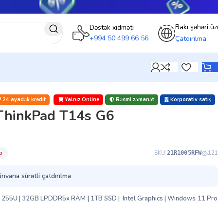
Bakı şəhəri üz
Dəstək xidməti
+994 50 499 66 56
Çatdırılma
24 ayadək kredit
Yalnız Online
Rəsmi zəmanət
Korporativ satış
ThinkPad T14s G6
̇b
SKU:
121
21R1005RFW
ünvana sürətli çatdırılma
7 255U | 32GB LPDDR5x RAM | 1TB SSD | Intel Graphics | Windows 11 Pro