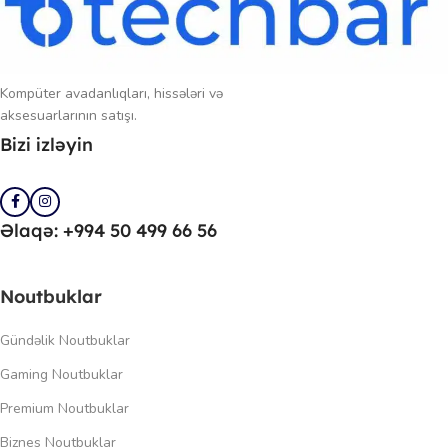
performans, uzun batareya ömrü və müasir təhlükəsizlik xüsusiyyətləri
ilə peşəkar istifadəçilər üçün əla seçimdir.
Kompüter avadanlıqları, hissələri və
aksesuarlarının satışı.
Bizi izləyin
Əlaqə: +994 50 499 66 56
Noutbuklar
Gündəlik Noutbuklar
Gaming Noutbuklar
Premium Noutbuklar
Biznes Noutbuklar