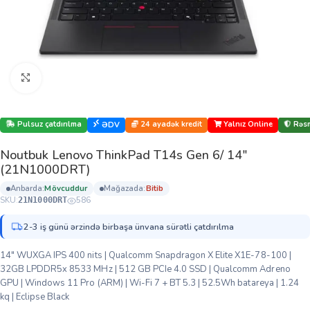
Böyütmək üçün klikləyin
Pulsuz çatdırılma
24 ayadək kredit
Yalnız Online
Rəsm
ƏDV
Noutbuk Lenovo ThinkPad T14s Gen 6/ 14″
(21N1000DRT)
anbarda:
mövcuddur
mağazada:
bi̇ti̇b
SKU:
586
21N1000DRT
2-3 iş günü ərzində birbaşa ünvana sürətli çatdırılma
14″ WUXGA IPS 400 nits | Qualcomm Snapdragon X Elite X1E-78-100 |
32GB LPDDR5x 8533 MHz | 512 GB PCIe 4.0 SSD | Qualcomm Adreno
GPU | Windows 11 Pro (ARM) | Wi-Fi 7 + BT 5.3 | 52.5Wh batareya | 1.24
kq | Eclipse Black