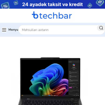
Menyu
Ev
Noutbuklar
Premium noutbuklar