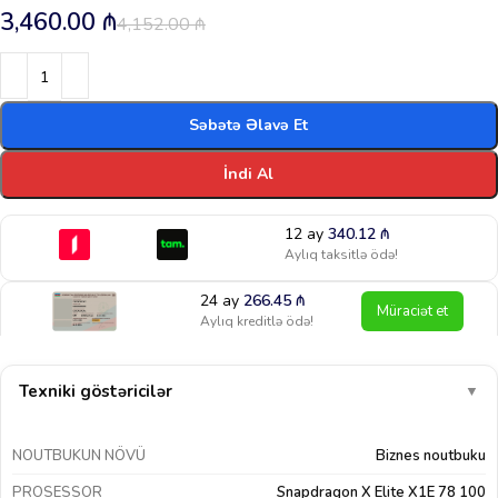
3,460.00
₼
4,152.00
₼
Səbətə Əlavə Et
İndi Al
12 ay
340.12
₼
Aylıq taksitlə ödə!
24 ay
266.45
₼
Müraciət et
Aylıq kreditlə ödə!
Texniki göstəricilər
▼
NOUTBUKUN NÖVÜ
Biznes noutbuku
PROSESSOR
Snapdragon X Elite X1E 78 100