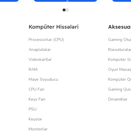
Kompüter Hissələri
Aksesua
Prosessorlar (CPU)
Gaming Otu
Anaplatalar
Klaviaturala
Videokartlar
Kompüter Si
RAM
Oyun Masas
Maye Soyuducu
Kompüter Qu
CPU Fan
Gaming Qula
Keys Fan
Dinamiklər
PSU
Keyslər
Monitorlar