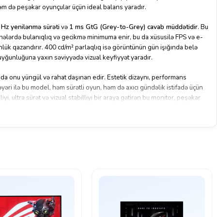
həm də peşəkar oyunçular üçün ideal balans yaradır.
Hz yenilənmə sürəti
və
1 ms GtG (Grey-to-Grey) cavab müddətidir
. Bu
hnələrdə bulanıqlıq və gecikmə minimuma enir, bu da xüsusilə FPS və e-
nlük qazandırır. 400 cd/m² parlaqlıq isə görüntünün gün işığında belə
yğunluğuna yaxın səviyyədə vizual keyfiyyət yaradır.
u da onu yüngül və rahat daşınan edir. Estetik dizaynı, performans
yəri ilə bu model, həm sürətli oyun, həm də axıcı gündəlik istifadə üçün
i, ultra sürət və vizual stabilliyi bir araya gətirən bu monitor, peşəkar
.