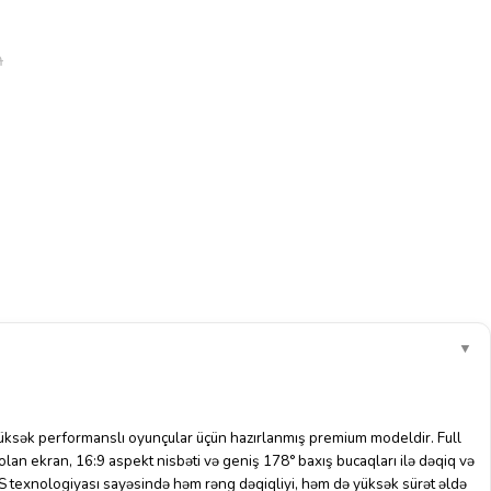
₼
▼
ksək performanslı oyunçular üçün hazırlanmış premium modeldir. Full
n ekran, 16:9 aspekt nisbəti və geniş 178° baxış bucaqları ilə dəqiq və
IPS texnologiyası sayəsində həm rəng dəqiqliyi, həm də yüksək sürət əldə