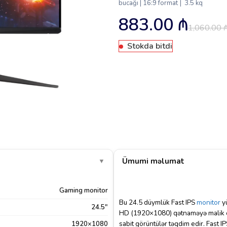
bucağı | 16:9 format | 3.5 kq
883.00
₼
1,060.00
Stokda bitdi
Ümumi məlumat
▼
Gaming monitor
Bu 24.5 düymlük Fast IPS
monitor
yü
24.5"
HD (1920×1080) qətnaməyə malik ola
sabit görüntülər təqdim edir. Fast 
1920×1080