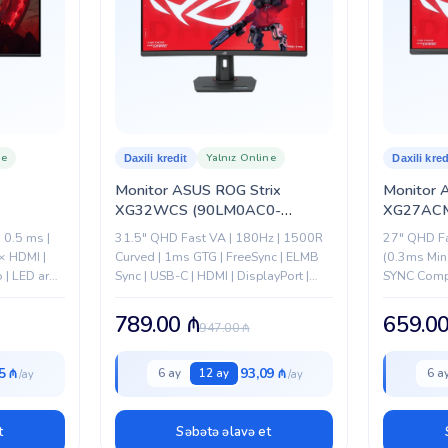
ne
Yalnız Online
Daxili kredit
Daxili kred
Monitor ASUS ROG Strix
Monitor 
XG32WCS (90LM0AC0-
XG27ACM
B01970)
B01171)
| 0.5 ms |
31.5" QHD Fast VA | 180Hz | 1500R
27" QHD Fa
× HDMI |
Curved | 1ms GTG | FreeSync | ELMB
(0.3ms Min.
 | LED arxa
Sync | USB-C | HDMI | DisplayPort |
SYNC Compa
HDR400
USB-C | HDM
Erqonomik
789.00
₼
659.0
947.00
₼
5 ₼
93,09 ₼
6 ay
12 ay
6 a
t
Səbətə əlavə et