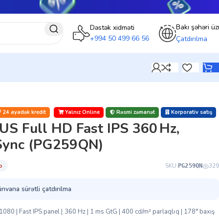
Bakı şəhəri üz
Dəstək xidməti
+994 50 499 66 56
Çatdırılma
24 ayadək kredit
Yalnız Online
Rəsmi zəmanət
Korporativ satış
S Full HD Fast IPS 360 Hz,
Sync (PG259QN)
̇b
SKU:
329
PG259QN
ünvana sürətli çatdırılma
080 | Fast IPS panel | 360 Hz | 1 ms GtG | 400 cd/m² parlaqlıq | 178° baxış