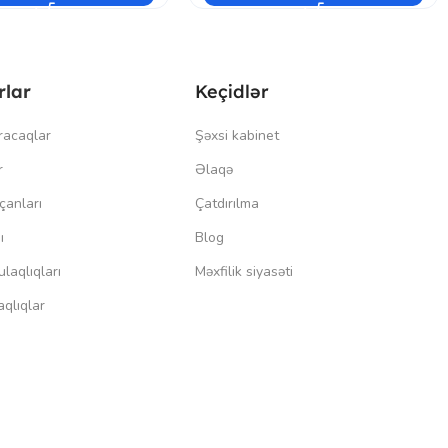
rlar
Keçidlər
racaqlar
Şəxsi kabinet
r
Əlaqə
çanları
Çatdırılma
ı
Blog
laqlıqları
Məxfilik siyasəti
qlıqlar