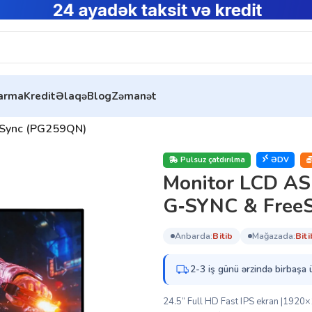
tarma
Kredit
Əlaqə
Blog
Zəmanət
eeSync (PG259QN)
Pulsuz çatdırılma
ƏDV
Monitor LCD ASU
G‑SYNC & Free
anbarda:
bi̇ti̇b
mağazada:
bi̇ti
2-3 iş günü ərzində birbaşa 
24.5” Full HD Fast IPS ekran |1920×1