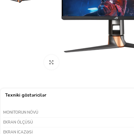
Böyütmək üçün klikləyin
Texniki göstəricilər
MONITORUN NÖVÜ
EKRAN ÖLÇÜSÜ
EKRAN ICAZƏSI