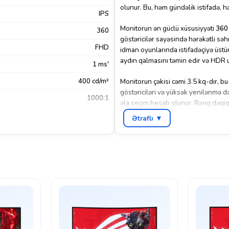
olunur. Bu, həm gündəlik istifadə, 
IPS
Monitorun ən güclü xüsusiyyəti
360 
360
göstəricilər sayəsində hərəkətli sə
FHD
idman oyunlarında istifadəçiyə üstü
aydın qalmasını təmin edir və HDR u
1 ms'
400 cd/m²
Monitorun çəkisi cəmi 3.5 kq-dır, b
göstəriciləri və yüksək yenilənmə də
1000:1
əla seçim hesab olunur. Rəng dəqiqliy
oyun təcrübəsi üçün əvəzolunmazdır
Xeyr
Ətraflı ▼
Display Port
,
HDMI
,
USB
Qara
Asus