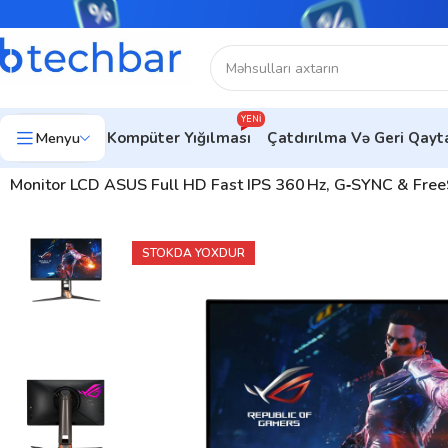
YENI
Menyu
Kompüter Yığılması
Çatdırılma Və Geri Qay
Ev
Kompüter avadanlıqları
Monitorlar
Gaming Monitorlar
Monitor LCD ASUS Full HD Fast IPS 360 Hz, G‑SYNC & Fr
STOKDA YOXDUR