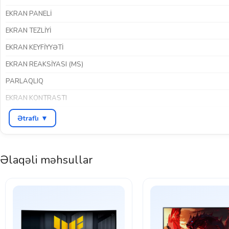
EKRAN PANELI
EKRAN TEZLIYI
EKRAN KEYFIYYƏTI
EKRAN REAKSIYASI (MS)
PARLAQLIQ
EKRAN KONTRASTI
HDR DƏSTƏYI
Ətraflı ▼
İNTERFEYSLƏR
RƏNG
Əlaqəli məhsullar
BREND