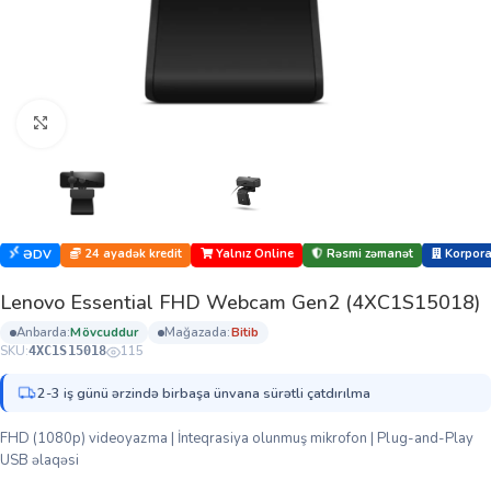
Böyütmək üçün klikləyin
24 ayadək kredit
Yalnız Online
Rəsmi zəmanət
Korporat
ƏDV
Lenovo Essential FHD Webcam Gen2 (4XC1S15018)
anbarda:
mövcuddur
mağazada:
bi̇ti̇b
SKU:
115
4XC1S15018
2-3 iş günü ərzində birbaşa ünvana sürətli çatdırılma
FHD (1080p) videoyazma | İnteqrasiya olunmuş mikrofon | Plug-and-Play
USB əlaqəsi