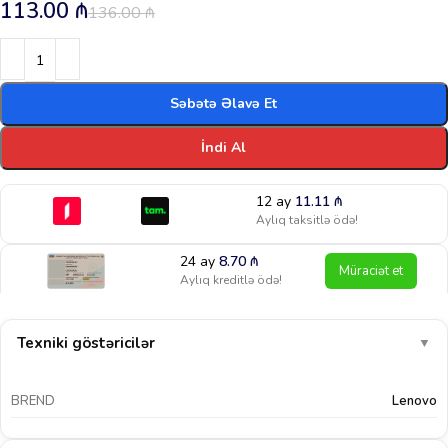
113.00
₼
136.00
₼
Səbətə Əlavə Et
İndi Al
12 ay
11.11
₼
Aylıq taksitlə ödə!
24 ay
8.70
₼
Müraciət et
Aylıq kreditlə ödə!
Texniki göstəricilər
▼
BREND
Lenovo