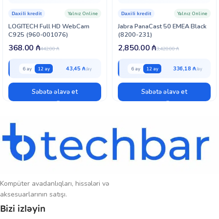
Kompakt dizaynı sayəsində veb-kamera həm
noutbuklar
ın, həm də
Yalnız Online
Yalnız Online
Daxili kredit
Daxili kredit
monitor
ların üzərinə asanlıqla yerləşdirilə bilər. Onun dayanıqlı tutacağı
LOGITECH Full HD WebCam
Jabra PanaCast 50 EMEA Black
möhkəm bir fiksasiya təmin edir, bu da veb-kameranın istənilən
C925 (960-001076)
(8200-231)
vəziyyətdə sabit qalmasına imkan verir. Lenovo Essential FHD
368.00
₼
2,850.00
₼
Webcam Gen2, etibarlı performans və yüksək keyfiyyətli video-audio
442.00
₼
3,420.00
₼
təcrübəsi axtaran hər kəs üçün mükəmməl seçimdir.
43,45 ₼
336,18 ₼
6 ay
12 ay
6 ay
12 ay
Səbətə əlavə et
Səbətə əlavə et
Kompüter avadanlıqları, hissələri və
aksesuarlarının satışı.
Bizi izləyin