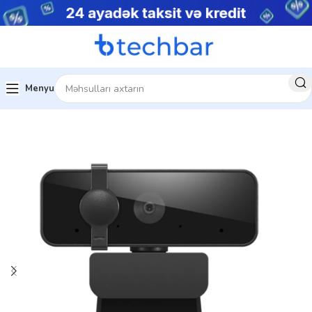
Menyu
Ev
Kompüter aksesuarları
Veb kamera