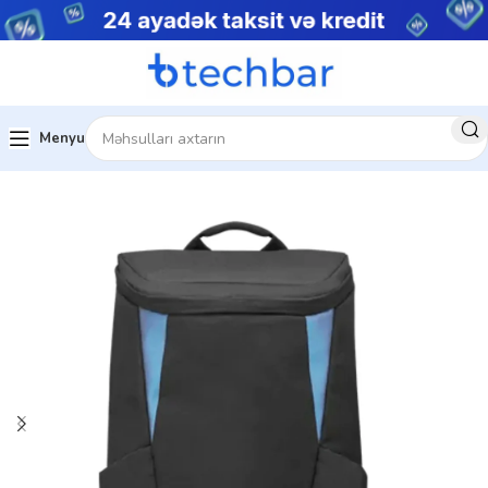
Menyu
Kompüter aksesuarları
Noutbuk Çantaları