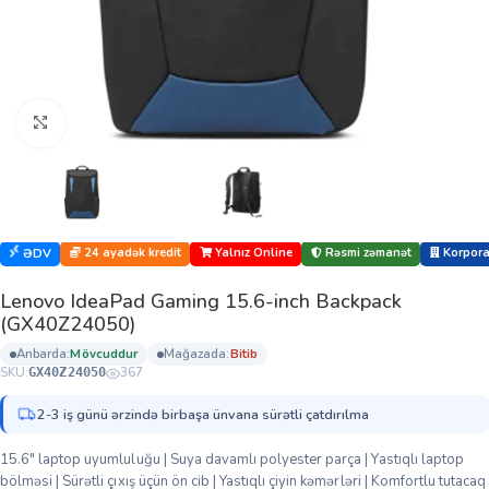
Böyütmək üçün klikləyin
24 ayadək kredit
Yalnız Online
Rəsmi zəmanət
Korporat
ƏDV
Lenovo IdeaPad Gaming 15.6-inch Backpack
(GX40Z24050)
anbarda:
mövcuddur
mağazada:
bi̇ti̇b
SKU:
367
GX40Z24050
2-3 iş günü ərzində birbaşa ünvana sürətli çatdırılma
15.6″ laptop uyumluluğu | Suya davamlı polyester parça | Yastıqlı laptop
bölməsi | Sürətli çıxış üçün ön cib | Yastıqlı çiyin kəmərləri | Komfortlu tutacaq