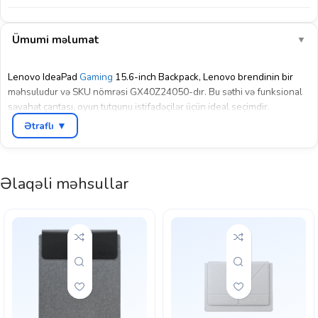
Ümumi məlumat
▼
Lenovo IdeaPad
Gaming
15.6-inch Backpack, Lenovo brendinin bir
məhsuludur və SKU nömrəsi GX40Z24050-dır. Bu səthi və funksional
səyahət çantası, oyun tutqunu istifadəçilər üçün ideal seçimdir.
Ətraflı ▼
Bu çanta, geniş və şık dizaynı ilə diqqəti cəlb edir. 15.6 düym
ekran
ölçüsündən dəstək alaraq, laptopunuzu səhifədən səhifəyə gətirmək və
onu təhlükəsiz şəkildə saxlamaq üçün mükəmməl şərait yaradır.
Əlaqəli məhsullar
Çantanın öndə və yan tərəflərində qrafik detallar və işıqlı Lenovo logo
ilə əyləncəli bir görünüş əldə edirsiniz.
Bu çantanın əsas xüsusiyyətlərindən biri də onun dayanıqlılığı və
rahatlığıdır. Dəyişik səyahət və ya günlük istifadələr üçün əlverişli
olaraq hazırlanmışdır. Onun geniş iç hissəsi, laptopunuzu və digər
əşyalarınızı təhlükəsiz saxlamaq üçün kifayət qədər yer təmin edir.
Lenovo IdeaPad Gaming 15.6-inch Backpack, oyun tutqunu istifadəçilər
üçün mükəmməl bir seçimdir. Bu çantada laptopunuzu daima yanınızda