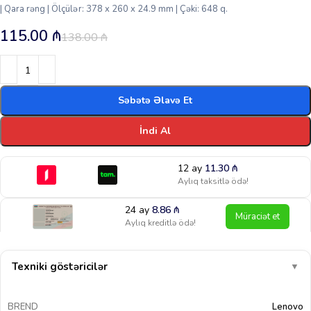
| Qara rəng | Ölçülər: 378 x 260 x 24.9 mm | Çəki: 648 q.
115.00
₼
138.00
₼
Səbətə Əlavə Et
İndi Al
12 ay
11.30
₼
Aylıq taksitlə ödə!
24 ay
8.86
₼
Müraciət et
Aylıq kreditlə ödə!
Texniki göstəricilər
▼
BREND
Lenovo