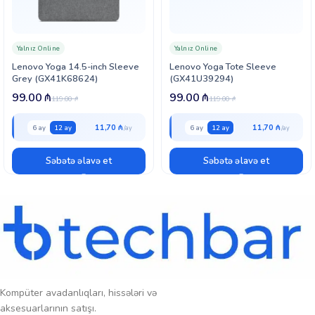
aparıb götürmək və onu qorumaq rahatlığına sahib olacaqsınız.
Yalnız Online
Yalnız Online
Lenovo Yoga 14.5-inch Sleeve
Lenovo Yoga Tote Sleeve
Grey (GX41K68624)
(GX41U39294)
99.00
₼
99.00
₼
119.00
₼
119.00
₼
11,70 ₼
11,70 ₼
6 ay
12 ay
6 ay
12 ay
Səbətə əlavə et
Səbətə əlavə et
Kompüter avadanlıqları, hissələri və
aksesuarlarının satışı.