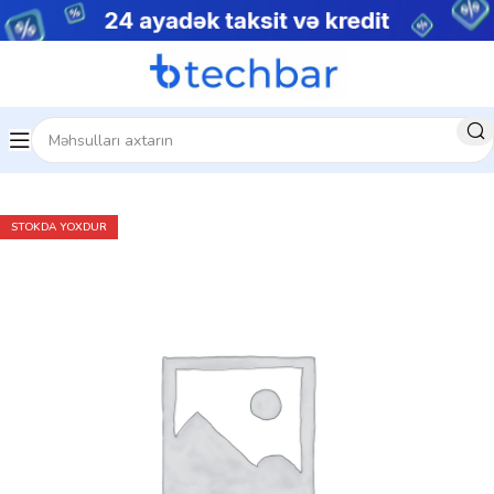
Kompüter aksesuarları
Noutbuk Çantaları
STOKDA YOXDUR