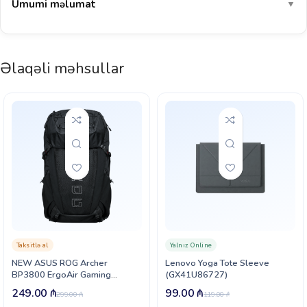
Ümumi məlumat
▼
Əlaqəli məhsullar
Taksitlə al
Yalnız Online
NEW ASUS ROG Archer
Lenovo Yoga Tote Sleeve
BP3800 ErgoAir Gaming
(GX41U86727)
Backpack (90XB09H0-BBP000)
249.00
₼
99.00
₼
299.00
₼
119.00
₼