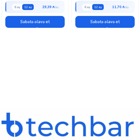
29,39 ₼
11,70 ₼
6 ay
12 ay
6 ay
12 ay
Səbətə əlavə et
Səbətə əlavə et