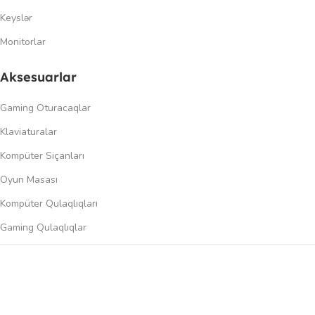
Keyslər
Monitorlar
Aksesuarlar
Gaming Oturacaqlar
Klaviaturalar
Kompüter Siçanları
Oyun Masası
Kompüter Qulaqlıqları
Gaming Qulaqlıqlar
Dinamiklər
0
üqayisə et
İstək siyahısı
Səbət
Menyu
Keçidlər