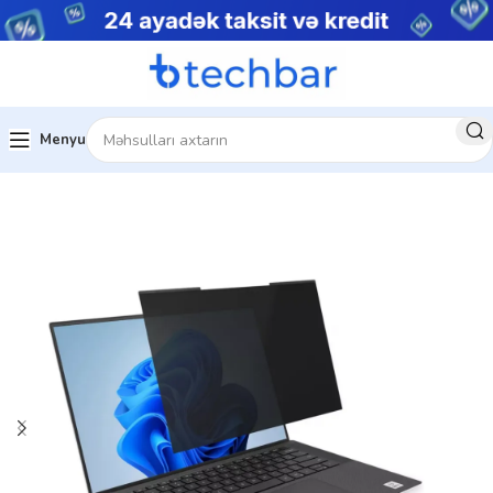
Menyu
Ev
Kompüter aksesuarları