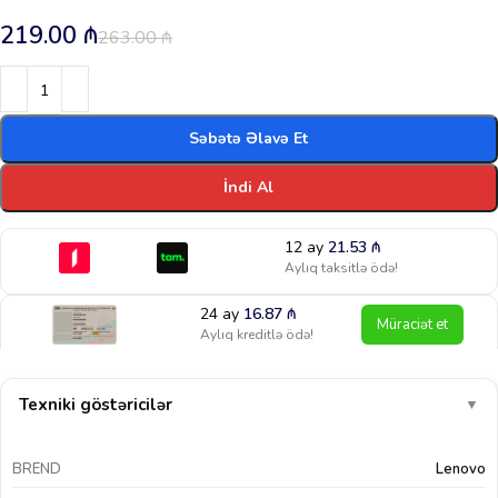
219.00
₼
263.00
₼
Səbətə Əlavə Et
İndi Al
12 ay
21.53
₼
Aylıq taksitlə ödə!
24 ay
16.87
₼
Müraciət et
Aylıq kreditlə ödə!
Texniki göstəricilər
▼
BREND
Lenovo