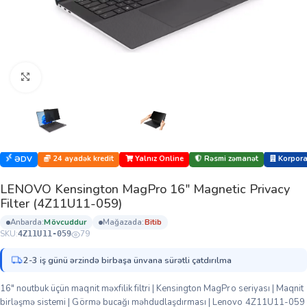
Böyütmək üçün klikləyin
24 ayadək kredit
Yalnız Online
Rəsmi zəmanət
Korporat
ƏDV
LENOVO Kensington MagPro 16″ Magnetic Privacy
Filter (4Z11U11-059)
anbarda:
mövcuddur
mağazada:
bi̇ti̇b
SKU:
79
4Z11U11-059
2-3 iş günü ərzində birbaşa ünvana sürətli çatdırılma
16″ noutbuk üçün maqnit məxfilik filtri | Kensington MagPro seriyası | Maqnit
birləşmə sistemi | Görmə bucağı məhdudlaşdırması | Lenovo 4Z11U11-059