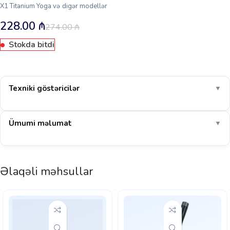
X1 Titanium Yoga və digər modellər
228.00
₼
274.00
₼
Stokda bitdi
Texniki göstəricilər
▼
Ümumi məlumat
▼
Əlaqəli məhsullar