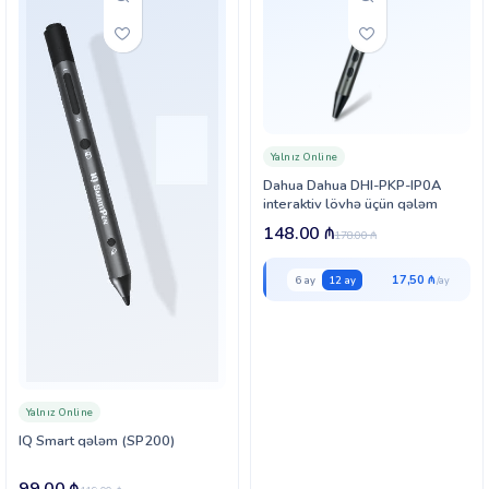
Yalnız Online
Dahua Dahua DHI-PKP-IP0A
interaktiv lövhə üçün qələm
148.00
₼
178.00
₼
17,50 ₼
6 ay
12 ay
Yalnız Online
IQ Smart qələm (SP200)
99.00
₼