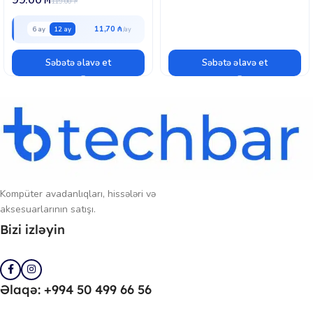
119.00
₼
11,70 ₼
6 ay
12 ay
Səbətə əlavə et
Səbətə əlavə et
Kompüter avadanlıqları, hissələri və
aksesuarlarının satışı.
Bizi izləyin
Əlaqə: +994 50 499 66 56