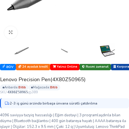
Böyütmək üçün klikləyin
24 ayadək kredit
Yalnız Online
Rəsmi zəmanət
Korporat
ƏDV
Lenovo Precision Pen(4X80Z50965)
anbarda:
bi̇ti̇b
mağazada:
bi̇ti̇b
SKU:
389
4X80Z50965
2-3 iş günü ərzində birbaşa ünvana sürətli çatdırılma
4096 səviyyə təzyiq həssaslığı | Eğim dəstəyi | 3 proqramlaşdırıla bilən
düymə | Bluetooth bağlantısı | 400 gün batareya həyatı | AAAA batareya ilə
işləyir | Ölçülər: 152.3 x 9.5 mm | Çəki: 12 q | Uyumluluq: Lenovo ThinkPad