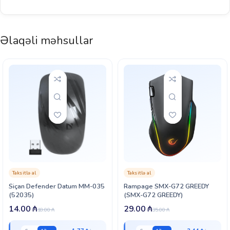
Əlaqəli məhsullar
Taksitlə al
Taksitlə al
Siçan Defender Datum MM-035
Rampage SMX-G72 GREEDY
(52035)
(SMX-G72 GREEDY)
14.00
₼
29.00
₼
18.00
₼
35.00
₼