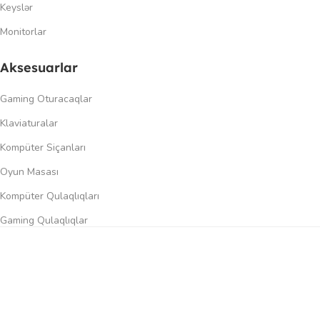
Keyslər
Monitorlar
Aksesuarlar
Gaming Oturacaqlar
Klaviaturalar
Kompüter Siçanları
Oyun Masası
Kompüter Qulaqlıqları
Gaming Qulaqlıqlar
Dinamiklər
0
üqayisə et
İstək siyahısı
Səbət
Menyu
Keçidlər
Şəxsi kabinet