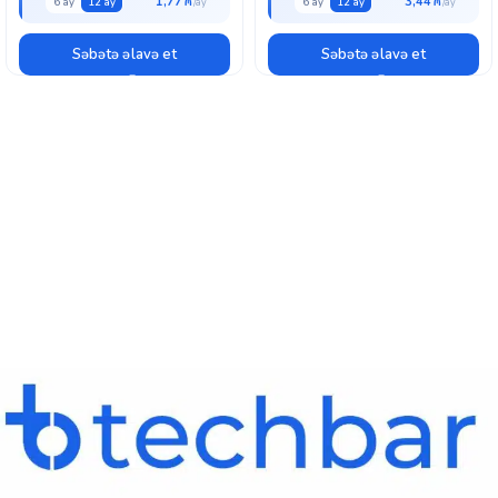
1,77 ₼
3,44 ₼
6 ay
12 ay
6 ay
12 ay
Səbətə əlavə et
Səbətə əlavə et