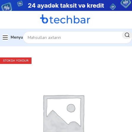
Menyu
Ev
Kompüter aksesuarları
Klaviaturalar
STOKDA YOXDUR