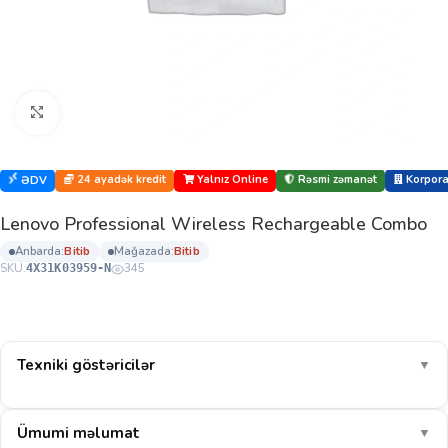
Böyütmək üçün klikləyin
24 ayadək kredit
Yalnız Online
Rəsmi zəmanət
Korporat
ƏDV
Lenovo Professional Wireless Rechargeable Combo
anbarda:
bi̇ti̇b
mağazada:
bi̇ti̇b
SKU:
345
4X31K03959-N
Texniki göstəricilər
▼
Ümumi məlumat
▼