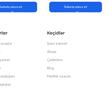
Səbətə əlavə et
Səbətə əlavə et
rlar
Keçidlər
racaqlar
Şəxsi kabinet
r
Əlaqə
çanları
Çatdırılma
ı
Blog
laqlıqları
Məxfilik siyasəti
qlıqlar