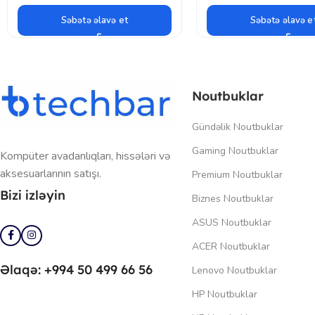
Səbətə əlavə et
Səbətə əlavə e
Noutbuklar
Gündəlik Noutbuklar
Gaming Noutbuklar
Kompüter avadanlıqları, hissələri və
aksesuarlarının satışı.
Premium Noutbuklar
Bizi izləyin
Biznes Noutbuklar
ASUS Noutbuklar
ACER Noutbuklar
Əlaqə: +994 50 499 66 56
Lenovo Noutbuklar
HP Noutbuklar