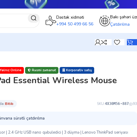
Bakı şəhəri üz
Dəstək xidməti
+994 50 499 66 56
Çatdırılma
Yalnız Online
Rəsmi zəmanət
Korporativ satış
d Essential Wireless Mouse
da:
bi̇ti̇b
SKU:
93
4X30M56-887
ünvana sürətli çatdırılma
nsor | 2.4 GHz USB nano qəbuledici | 3 düymə | Lenovo ThinkPad seriyası