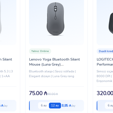
Yalnız Online
Daxili kred
 Silent
Lenovo Yoga Bluetooth Silent
LOGITEC
Mouse (Luna Grey)
Performa
(GY51S61919)
GRAPHIT
h 5.3 | 3
Bluetooth əlaqə | Səsiz istifadə |
Simsiz siça
r | 1×AA
Elegant dizayn | Luna Grey rəng
8000 DPI | 
1
Erqonomik 
qəbuledici
75.00
₼
320.0
90.00
₼
5 ₼
8,85 ₼
6 ay
12 ay
6 a