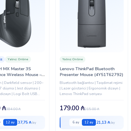
Yalnız Online
Yalnız Online
it
H MX Master 3S
Lenovo ThinkPad Bluetooth
nce Wireless Mouse –
Presenter Mouse (4Y51T62792)
E (910-007501)
n | Darkfield sensor | 200–
Bluetooth bağlantısı | Təqdimat rejimi
7 düymə | Jest düyməsi |
| Lazer göstərici | Ergonomik dizayn |
dizayn | Logi Bolt USB
Lenovo ThinkPad seriyası
0
₼
179.00
₼
384.00
₼
215.00
₼
37,75 ₼
21,13 ₼
y
12 ay
6 ay
12 ay