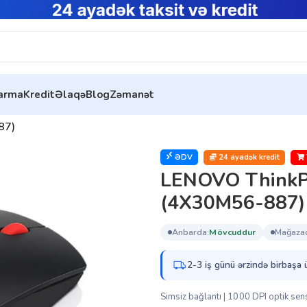
tarma
Kredit
Əlaqə
Blog
Zəmanət
87)
ƏDV
24 ayadək kredit
LENOVO ThinkPa
(4X30M56-887)
anbarda:
mövcuddur
mağaza
2-3 iş günü ərzində birbaşa 
Simsiz bağlantı | 1000 DPI optik se