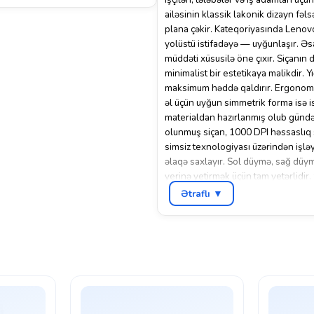
ailəsinin klassik lakonik dizayn fəls
plana çəkir. Kateqoriyasında Lenov
yolüstü istifadəyə — uyğunlaşır. Əs
müddəti xüsusilə öne çıxır. Siçanın
minimalist bir estetikaya malikdir. Y
maksimum həddə qaldırır. Ergonomik
əl üçün uyğun simmetrik forma isə is
materialdan hazırlanmış olub gündəli
olunmuş siçan, 1000 DPI həssaslıq s
simsiz texnologiyası üzərindən işl
əlaqə saxlayır. Sol düymə, sağ düym
yerinə yetirmək üçün tam yetərlidir.
arasında rahat naviqasiya imkanı ya
Ətraflı ▼
yazışmaları aparan və internet üzər
mühazirə qeydlərini hazırlayarkən v