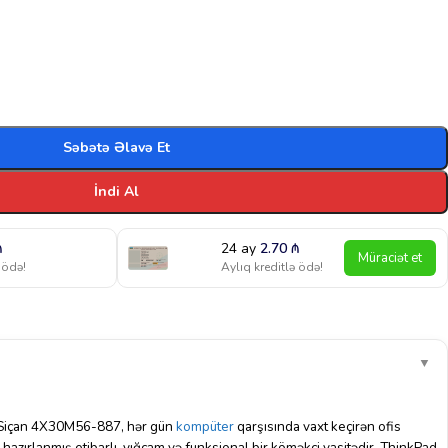
Səbətə Əlavə Et
İndi Al
₼
24 ay
2.70
₼
Müraciət et
 ödə!
Aylıq kreditlə ödə!
▼
 Siçan 4X30M56-887, hər gün
kompüter
qarşısında vaxt keçirən ofis
ün hazırlanmış etibarlı, yığcam və funksional bir köməkçi vasitədir. ThinkPad