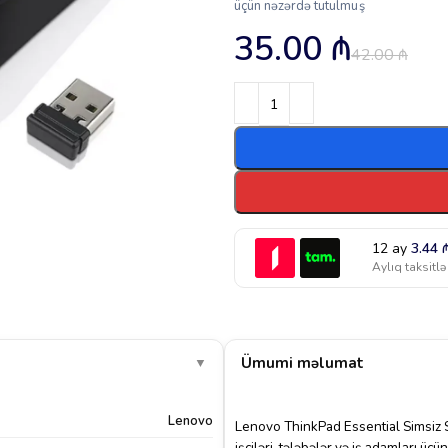
üçün nəzərdə tutulmuş
35.00
₼
42.00
₼
12 ay
3.44
Aylıq taksitlə
Ümumi məlumat
▼
Lenovo
Lenovo ThinkPad Essential Simsiz
işçiləri, tələbələr və iş adamları üç