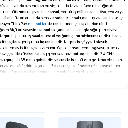
əfəsini özündə əks etdirən bu siçan, sadəlik və istifadə rahatlığını ön
o-nun nüfuzunu daşıyan bu məhsul, hər cür iş mühitinə — ofisə, evə və ya
as üstünlükləri arasında simsiz azadlıq, kompakt quruluş və uzun batareya
 dizaynı ThinkPad
noutbuklar
ı ilə tam harmoniya təşkil edən tünd,
ığcam ölçüləri sayəsində noutbuk çantasına asanlıqla sığır, portativliyi
 quruluşu uzun iş saatlarında əl yorğunluğunu minimuma endirir; hər iki
tifadəçilərə geniş rahatlıq təmin edir. Korpus keyfiyyətli plastik
k intensiv istifadəyə davamlıdır. Optik sensor texnologiyası ilə təchiz
əviyyəsi ilə cürəkən və dəqiq hərəkət nəzarəti təqdim edir. 2.4 GHz
əyən qurğu, USB nano qəbuledici vasitəsilə kompüterlə gecikmə olmadan
ə və orta sürüşdürmə çarxı — 3 əsas düymə gündəlik ofis tapşırıqlarını
 Sürüşdürmə çarxı isə sənədlər, veb səhifələr və elektron cədvəllər
radır. Bu siçan xüsusilə ofis mühitində sənəd hazırlayan, elektron poçt
ində araşdırma aparan mütəxəssislər üçün ideal seçimdir. Tələbələr
ə ya onlayn dərslərə qatılarkən bu qurğudan rahatca istifadə edə bilərlər.