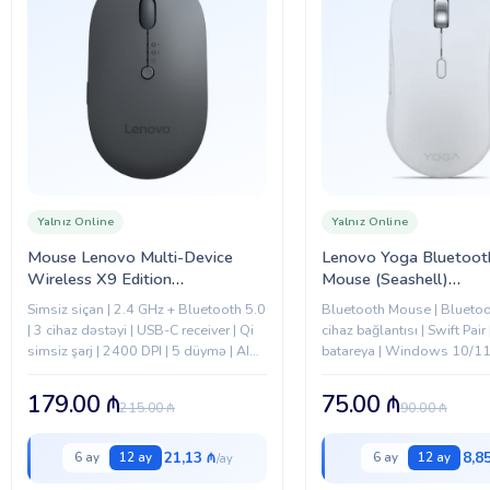
Yalnız Online
Yalnız Online
Mouse Lenovo Multi-Device
Lenovo Yoga Bluetooth
Wireless X9 Edition
Mouse (Seashell)
(4Y51R29290)
(GY51S61925)
Simsiz siçan | 2.4 GHz + Bluetooth 5.0
Bluetooth Mouse | Bluetoot
| 3 cihaz dəstəyi | USB-C receiver | Qi
cihaz bağlantısı | Swift Pai
simsiz şarj | 2400 DPI | 5 düymə | AI
batareya | Windows 10/1
Now düyməsi...
179.00
₼
75.00
₼
215.00
₼
90.00
₼
21,13 ₼
8,8
6 ay
12 ay
6 ay
12 ay