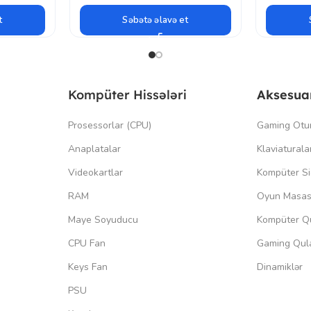
t
Səbətə əlavə et
Kompüter Hissələri
Aksesua
Prosessorlar (CPU)
Gaming Otu
Anaplatalar
Klaviaturala
Videokartlar
Kompüter Si
RAM
Oyun Masas
Maye Soyuducu
Kompüter Qu
CPU Fan
Gaming Qula
Keys Fan
Dinamiklər
PSU