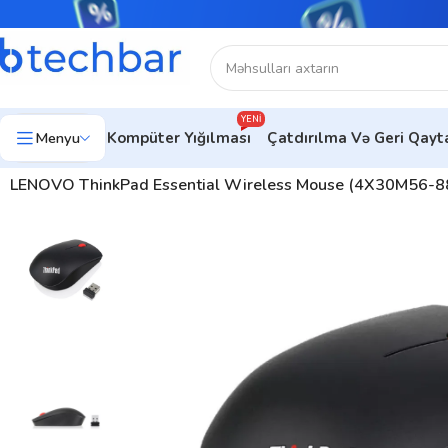
YENI
Menyu
Kompüter Yığılması
Çatdırılma Və Geri Qay
Ev
Kompüter aksesuarları
Kompüter Sıçanları
Ofis üçün siçanlar
LENOVO ThinkPad Essential Wireless Mouse (4X30M56-8