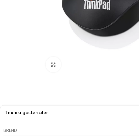
Böyütmək üçün klikləyin
Texniki göstəricilər
BREND