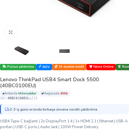
Böyütmək üçün klikləyin
Pulsuz çatdırılma
24 ayadək kredit
Yalnız Online
Rəsm
ƏDV
Lenovo ThinkPad USB4 Smart Dock 5500
(40BC0100EU)
anbarda:
mövcuddur
mağazada:
bi̇ti̇b
SKU:
115
40BC0100EU
2-3 iş günü ərzində birbaşa ünvana sürətli çatdırılma
USB4 Type-C bağlantı | 2x DisplayPort 1.4 | 1x HDMI 2.1 | Ethernet | USB-A
portları | USB-C portu | Audio Jack | 100W Power Delivery