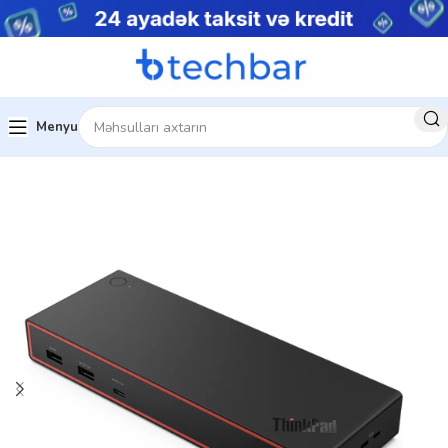
Menyu
Ev
Kompüter aksesuarları
USB Hub