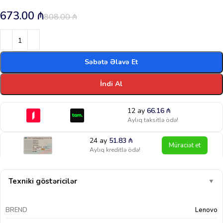
673.00
₼
808.00
₼
Səbətə Əlavə Et
İndi Al
12 ay
66.16
₼
Aylıq taksitlə ödə!
24 ay
51.83
₼
Müraciət et
Aylıq kreditlə ödə!
Texniki göstəricilər
▼
BREND
Lenovo