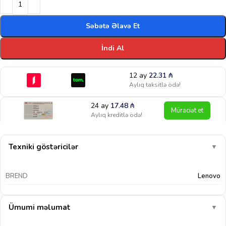
Səbətə Əlavə Et
İndi Al
12 ay
22.31
₼
Aylıq taksitlə ödə!
24 ay
17.48
₼
Müraciət et
Aylıq kreditlə ödə!
Texniki göstəricilər
▼
BREND
Lenovo
Ümumi məlumat
▼