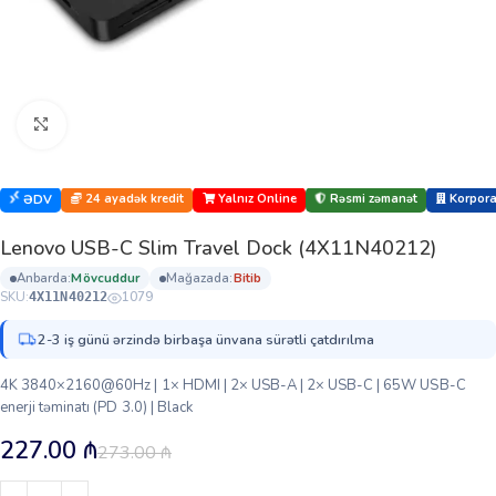
Böyütmək üçün klikləyin
24 ayadək kredit
Yalnız Online
Rəsmi zəmanət
Korporat
ƏDV
Lenovo USB-C Slim Travel Dock (4X11N40212)
anbarda:
mövcuddur
mağazada:
bi̇ti̇b
SKU:
1079
4X11N40212
2-3 iş günü ərzində birbaşa ünvana sürətli çatdırılma
4K 3840×2160@60Hz | 1× HDMI | 2× USB-A | 2× USB-C | 65W USB-C
enerji təminatı (PD 3.0) | Black
227.00
₼
273.00
₼