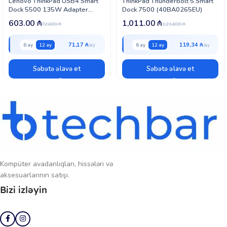
Lenovo ThinkPad USB4 Smart
ThinkPad Thunderbolt 5 Smart
Dock 5500 135W Adapter
Dock 7500 (40BA0265EU)
(40BC0135EU)
603.00
₼
1,011.00
₼
724.00
₼
1,214.00
₼
71,17 ₼
119,34 ₼
6 ay
12 ay
6 ay
12 ay
Səbətə əlavə et
Səbətə əlavə et
Kompüter avadanlıqları, hissələri və
aksesuarlarının satışı.
Bizi izləyin