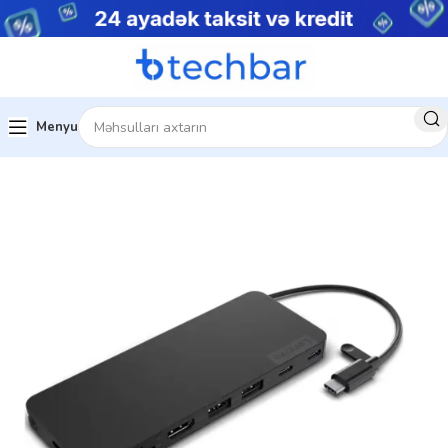
Menyu
Ev
Kompüter aksesuarları
Dock Station