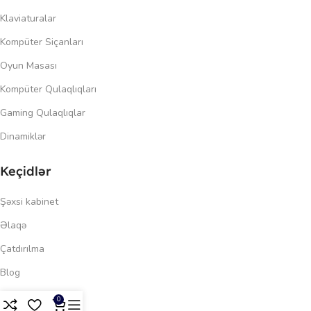
Klaviaturalar
Kompüter Siçanları
Oyun Masası
Kompüter Qulaqlıqları
Gaming Qulaqlıqlar
Dinamiklər
Keçidlər
Şəxsi kabinet
Əlaqə
Çatdırılma
Blog
273.00
₼
Məxfilik siyasəti
0