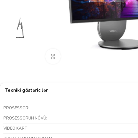
Böyütmək üçün klikləyin
Texniki göstəricilər
PROSESSOR:
PROSESSORUN NÖVÜ:
VIDEO KART