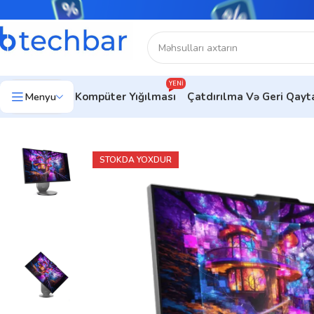
YENI
Menyu
Kompüter Yığılması
Çatdırılma Və Geri Qay
Ev
Kompüter avadanlıqları
Kompüterlər
Monobloklar (AİO)
Len
STOKDA YOXDUR