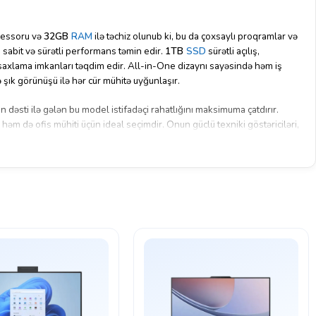
essoru və
32GB
RAM
ilə təchiz olunub ki, bu da çoxsaylı proqramlar və
n sabit və sürətli performans təmin edir.
1TB
SSD
sürətli açılış,
saxlama imkanları təqdim edir. All-in-One dizaynı sayəsində həm iş
 şık görünüşü ilə hər cür mühitə uyğunlaşır.
an dəsti ilə gələn bu model istifadəçi rahatlığını maksimuma çatdırır.
 də ofis mühiti üçün ideal seçimdir. Onun güclü texniki göstəriciləri,
 prosessoru ilə istifadəçilər həm yaradıcı işlər, həm də gündəlik
ilirlər.