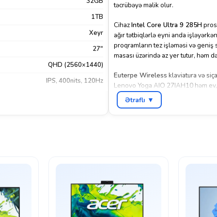
32GB
təcrübəyə malik olur.
1TB
Cihaz
Intel Core Ultra 9 285H
pros
Xeyr
ağır tətbiqlərlə eyni anda işləyərkə
proqramların tez işləməsi və geniş 
27"
masası üzərində az yer tutur, həm də
QHD (2560×1440)
Euterpe Wireless
klaviatura və siç
IPS, 400nits, 120Hz
Lenovo Yoga AIO 27IAH10 həm ev, həm
yüksək keyfiyyətli ekranı və etibarlı
en 2 Type-A
,
USB 3.2 Gen 2 Type-C
Ətraflı ▼
tapşırıqları rahatlıqla həyata keçirə b
FreeDos
Boz
Lenovo