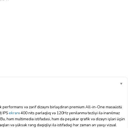
▼
performans və zərif dizaynı birləşdirən premium All-in-One masaüstü
) IPS
ekran
ı 400 nits parlaqlıq və 120Hz yenilənmə tezliyi ilə inanılmaz
Bu, həm multimedia istifadəsi, həm də peşəkar qrafik və dizayn işləri üçün
aqları və yüksək rəng dəqiqliyi ilə istifadəçi hər zaman ən yaxşı vizual