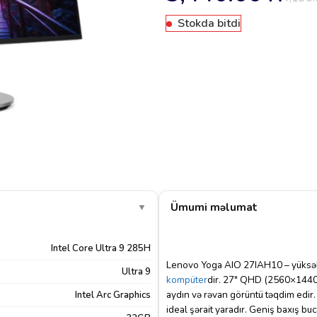
Stokda bitdi
Ümumi məlumat
▼
Intel Core Ultra 9 285H
Lenovo Yoga AIO 27IAH10 – yüksək 
Ultra 9
kompüter
dir. 27″ QHD (2560×1440
aydın və rəvan görüntü təqdim edir. 
Intel Arc Graphics
ideal şərait yaradır. Geniş baxış buc