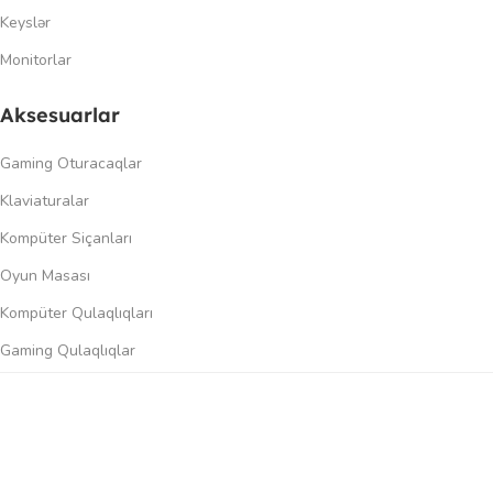
Keyslər
Monitorlar
Aksesuarlar
Gaming Oturacaqlar
Klaviaturalar
Kompüter Siçanları
Oyun Masası
Kompüter Qulaqlıqları
Gaming Qulaqlıqlar
Dinamiklər
0
üqayisə et
İstək siyahısı
Səbət
Menyu
Keçidlər
Şəxsi kabinet