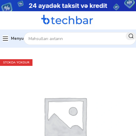
Menyu
Ev
Kompüter aksesuarları
Klaviaturalar
STOKDA YOXDUR