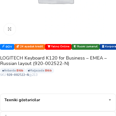
Böyütmək üçün klikləyin
24 ayadək kredit
Yalnız Online
Rəsmi zəmanət
Korporat
ƏDV
LOGITECH Keyboard K120 for Business – EMEA –
Russian layout (920-002522-N)
anbarda:
bi̇ti̇b
mağazada:
bi̇ti̇b
SKU:
213
920-002522-N
Texniki göstəricilər
▼