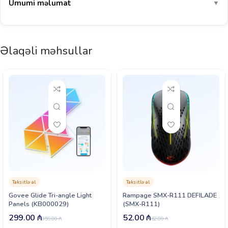
Ümumi məlumat
▼
Əlaqəli məhsullar
Taksitlə al
Taksitlə al
Govee Glide Tri-angle Light
Rampage SMX-R111 DEFILADE
Panels (KB000029)
(SMX-R111)
299.00
₼
52.00
₼
359.00
₼
62.00
₼