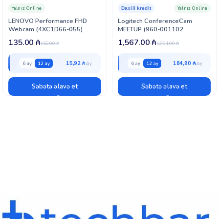
Yalnız Online
Yalnız Online
Daxili kredit
LENOVO Performance FHD
Logitech ConferenceCam
Webcam (4XC1D66-055)
MEETUP (960-001102
135.00
₼
1,567.00
₼
162.00
₼
1,881.00
₼
15,92 ₼
184,90 ₼
6 ay
12 ay
6 ay
12 ay
Səbətə əlavə et
Səbətə əlavə et