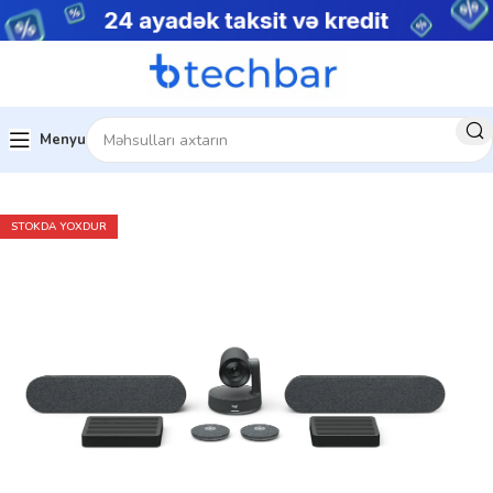
Menyu
Ev
Kompüter aksesuarları
Veb kamera
STOKDA YOXDUR