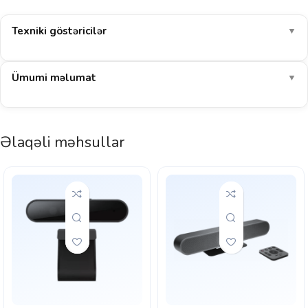
Texniki göstəricilər
▼
Ümumi məlumat
▼
Əlaqəli məhsullar