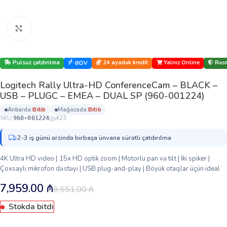
Böyütmək üçün klikləyin
Pulsuz çatdırılma
24 ayadək kredit
Yalnız Online
Rəsm
ƏDV
Logitech Rally Ultra-HD ConferenceCam – BLACK –
USB – PLUGC – EMEA – DUAL SP (960-001224)
anbarda:
bi̇ti̇b
mağazada:
bi̇ti̇b
SKU:
423
960-001224
2-3 iş günü ərzində birbaşa ünvana sürətli çatdırılma
4K Ultra HD video | 15x HD optik zoom | Motorlu pan və tilt | İki spiker |
Çoxsaylı mikrofon dəstəyi | USB plug-and-play | Böyük otaqlar üçün ideal
7,959.00
₼
9,551.00
₼
Stokda bitdi