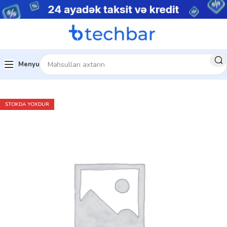
Menyu
Ev
Çap avadanlıqları
STOKDA YOXDUR