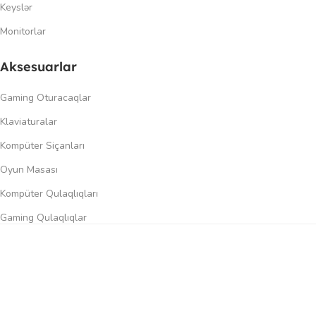
Keyslər
Monitorlar
Aksesuarlar
Gaming Oturacaqlar
Klaviaturalar
Kompüter Siçanları
Oyun Masası
Kompüter Qulaqlıqları
Gaming Qulaqlıqlar
Dinamiklər
0
üqayisə et
İstək siyahısı
Səbət
Menyu
Keçidlər
Şəxsi kabinet