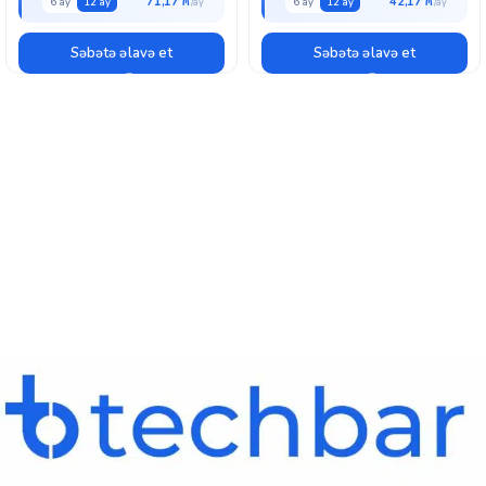
71,17 ₼
42,17 ₼
6 ay
12 ay
6 ay
12 ay
Səbətə əlavə et
Səbətə əlavə et