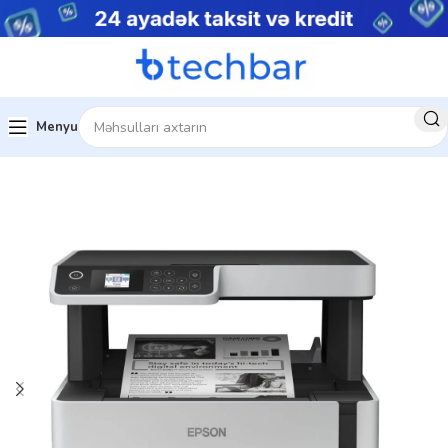
Menyu
Ev
Çap avadanlıqları
Printerlər