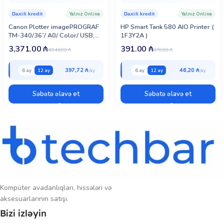
işlərinin effektiv idarə olunmasına böyük töhfə verir.
Yalnız Online
Yalnız Online
Daxili kredit
Daxili kredit
Canon Plotter imagePROGRAF
HP Smart Tank 580 AIO Printer (
TM-340/36”/ A0/ Color/ USB;
1F3Y2A )
Ethernet; Wi-Fi/ 2400 x 1200
3,371.00
₼
391.00
₼
4,046.00
₼
470.00
₼
(6248C003)
397,72 ₼
46,20 ₼
6 ay
12 ay
6 ay
12 ay
Səbətə əlavə et
Səbətə əlavə et
Kompüter avadanlıqları, hissələri və
aksesuarlarının satışı.
Bizi izləyin