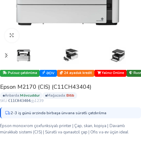
Böyütmək üçün klikləyin
Pulsuz çatdırılma
24 ayadək kredit
Yalnız Online
Rəsm
ƏDV
Epson M2170 (CIS) (C11CH43404)
anbarda:
mövcuddur
mağazada:
bi̇ti̇b
SKU:
1239
C11CH43404
2-3 iş günü ərzində birbaşa ünvana sürətli çatdırılma
Epson monoxrom çoxfunksiyalı printer | Çap, skan, kopiya | Davamlı
mürəkkəb sistemi (CIS) | Sürətli və qənaətcil çap | Ofis və ev üçün ideal