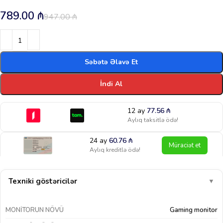
789.00
₼
947.00
₼
Səbətə Əlavə Et
İndi Al
12 ay
77.56
₼
Aylıq taksitlə ödə!
24 ay
60.76
₼
Müraciət et
Aylıq kreditlə ödə!
Texniki göstəricilər
▼
MONITORUN NÖVÜ
Gaming monitor