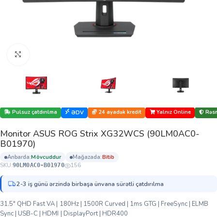
Böyütmək üçün klikləyin
Pulsuz çatdırılma
24 ayadək kredit
Yalnız Online
Rəsm
ƏDV
Monitor ASUS ROG Strix XG32WCS (90LM0AC0-
B01970)
anbarda:
mövcuddur
mağazada:
bi̇ti̇b
SKU:
156
90LM0AC0-B01970
2-3 iş günü ərzində birbaşa ünvana sürətli çatdırılma
31.5″ QHD Fast VA | 180Hz | 1500R Curved | 1ms GTG | FreeSync | ELMB
Sync | USB-C | HDMI | DisplayPort | HDR400