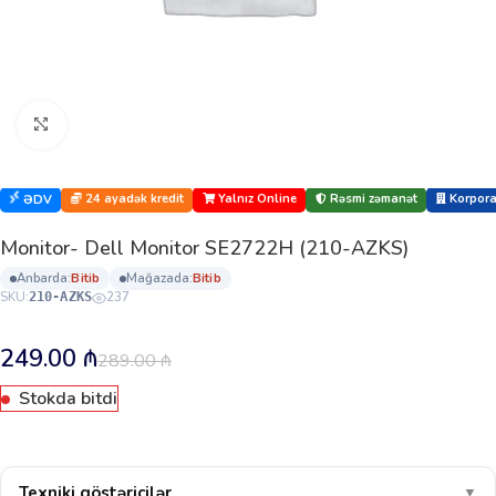
Böyütmək üçün klikləyin
24 ayadək kredit
Yalnız Online
Rəsmi zəmanət
Korporat
ƏDV
Monitor- Dell Monitor SE2722H (210-AZKS)
anbarda:
bi̇ti̇b
mağazada:
bi̇ti̇b
SKU:
237
210-AZKS
249.00
₼
289.00
₼
Stokda bitdi
Texniki göstəricilər
▼