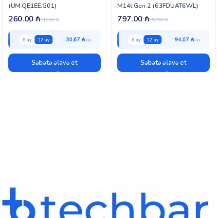
(UM.QE1EE.G01)
M14t Gen 2 (63FDUAT6WL)
260.00
₼
797.00
₼
312.00
₼
957.00
₼
30,67 ₼
94,07 ₼
6 ay
12 ay
6 ay
12 ay
Səbətə əlavə et
Səbətə əlavə et