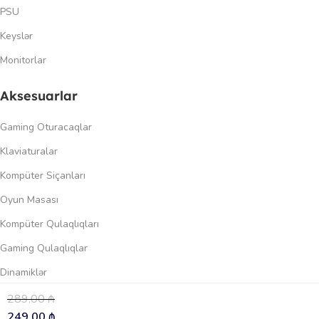
PSU
Keyslər
Monitorlar
Aksesuarlar
Gaming Oturacaqlar
Klaviaturalar
Kompüter Siçanları
Oyun Masası
Kompüter Qulaqlıqları
Gaming Qulaqlıqlar
Dinamiklər
289.00
₼
0
Keçidlər
249.00
₼