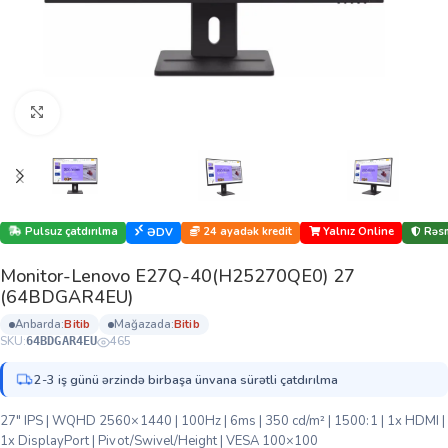
Böyütmək üçün klikləyin
Pulsuz çatdırılma
24 ayadək kredit
Yalnız Online
Rəsm
ƏDV
Monitor-Lenovo E27Q-40(H25270QE0) 27
(64BDGAR4EU)
anbarda:
bi̇ti̇b
mağazada:
bi̇ti̇b
SKU:
465
64BDGAR4EU
2-3 iş günü ərzində birbaşa ünvana sürətli çatdırılma
27″ IPS | WQHD 2560×1440 | 100Hz | 6ms | 350 cd/m² | 1500:1 | 1x HDMI |
1x DisplayPort | Pivot/Swivel/Height | VESA 100×100