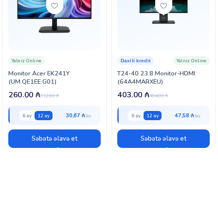
Yalnız Online
Yalnız Online
Daxili kredit
Monitor Acer EK241Y
T24-40 23.8 Monitor-HDMI
(UM.QE1EE.G01)
(64A4MARXEU)
260.00
₼
403.00
₼
312.00
₼
484.00
₼
30,67 ₼
47,58 ₼
6 ay
12 ay
6 ay
12 ay
Səbətə əlavə et
Səbətə əlavə et