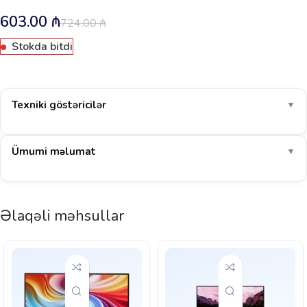
603.00
₼
724.00
₼
Stokda bitdi
Texniki göstəricilər
▼
Ümumi məlumat
▼
Əlaqəli məhsullar