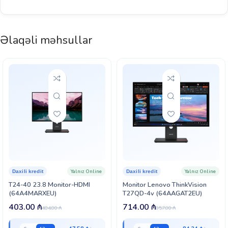
Əlaqəli məhsullar
Yalnız Online
Yalnız Online
Daxili kredit
Daxili kredit
T24-40 23.8 Monitor-HDMI
Monitor Lenovo ThinkVision
(64A4MARXEU)
T27QD-4v (64AAGAT2EU)
403.00
₼
714.00
₼
484.00
₼
857.00
₼