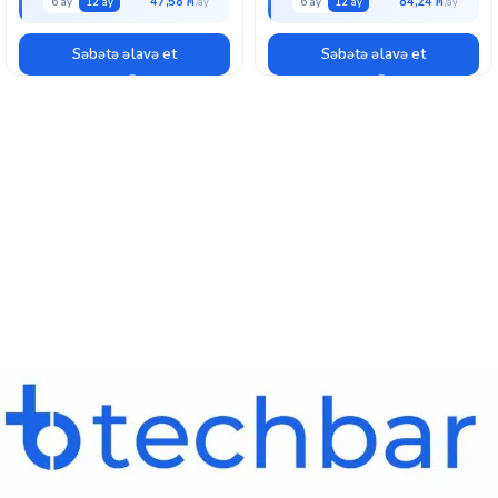
47,58 ₼
84,24 ₼
6 ay
12 ay
6 ay
12 ay
Səbətə əlavə et
Səbətə əlavə et