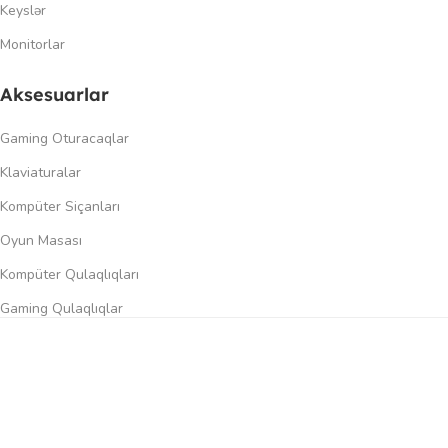
Keyslər
Monitorlar
Aksesuarlar
Gaming Oturacaqlar
Klaviaturalar
Kompüter Siçanları
Oyun Masası
Kompüter Qulaqlıqları
Gaming Qulaqlıqlar
Dinamiklər
0
üqayisə et
İstək siyahısı
Səbət
Menyu
Keçidlər
Şəxsi kabinet