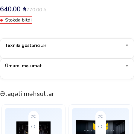
640.00
₼
770.00
₼
Stokda bitdi
Texniki göstəricilər
▼
Ümumi məlumat
▼
Əlaqəli məhsullar