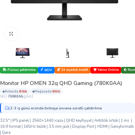
Böyütmək üçün klikləyin
Pulsuz çatdırılma
24 ayadək kredit
Yalnız Online
Rəsm
ƏDV
Monitor HP OMEN 32q QHD Gaming (780K0AA)
anbarda:
bi̇ti̇b
mağazada:
bi̇ti̇b
SKU:
542
780K0AA
2-3 iş günü ərzində birbaşa ünvana sürətli çatdırılma
32.5″ | IPS panel | 2560×1440 icazə | QHD keyfiyyət | Antiblik örtük | 1 ms |
16:9 format | 165Hz tezlik | 3.5 mm jack | Display Port | HDMI | Genişformatlı
| Qara