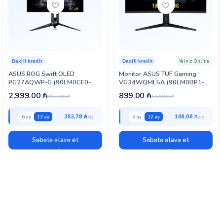
Yalnız Online
Daxili kredit
Daxili kredit
ASUS ROG Swift OLED
Monitor ASUS TUF Gaming
PG27AQWP-G (90LM0CF0-
VG34WQML5A (90LM0BP1-
B02971)
B01E71)
2,999.00
₼
899.00
₼
3,599.00
₼
1,079.00
₼
353,78 ₼
106,06 ₼
6 ay
12 ay
6 ay
12 ay
Səbətə əlavə et
Səbətə əlavə et