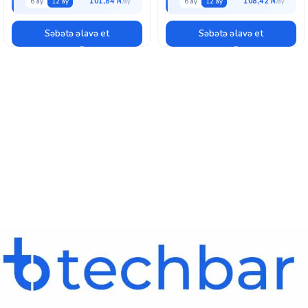
101,84 ₼
108,42 ₼
6 ay
12 ay
6 ay
12 ay
Səbətə əlavə et
Səbətə əlavə et