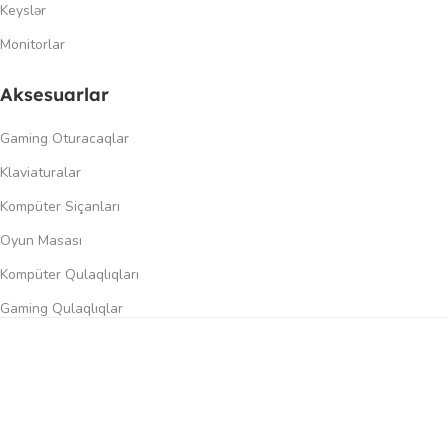
Keyslər
Monitorlar
Aksesuarlar
Gaming Oturacaqlar
Klaviaturalar
Kompüter Siçanları
Oyun Masası
Kompüter Qulaqlıqları
Gaming Qulaqlıqlar
Dinamiklər
0
üqayisə et
İstək siyahısı
Səbət
Menyu
Keçidlər
Şəxsi kabinet