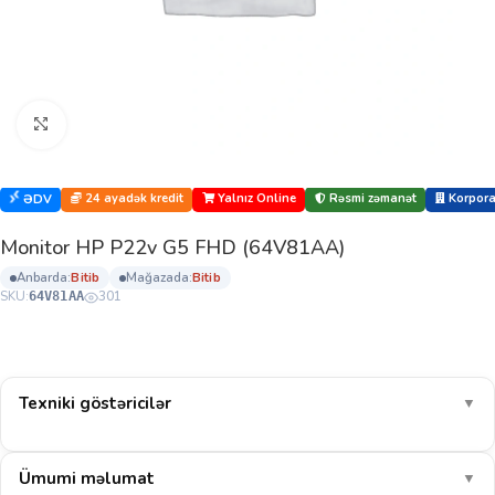
Böyütmək üçün klikləyin
24 ayadək kredit
Yalnız Online
Rəsmi zəmanət
Korporat
ƏDV
Monitor HP P22v G5 FHD (64V81AA)
anbarda:
bi̇ti̇b
mağazada:
bi̇ti̇b
SKU:
301
64V81AA
Texniki göstəricilər
▼
Ümumi məlumat
▼