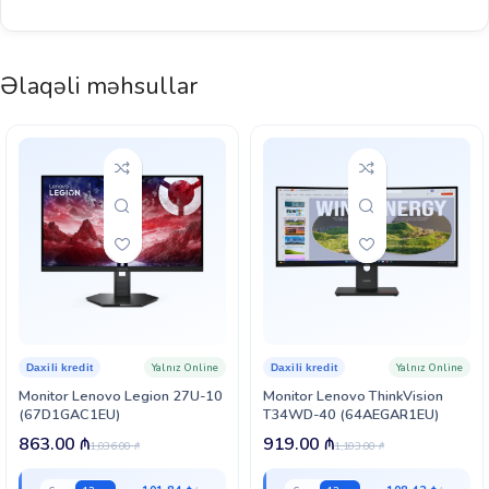
Əlaqəli məhsullar
Yalnız Online
Yalnız Online
Daxili kredit
Daxili kredit
Monitor Lenovo Legion 27U-10
Monitor Lenovo ThinkVision
(67D1GAC1EU)
T34WD-40 (64AEGAR1EU)
863.00
₼
919.00
₼
1,036.00
₼
1,103.00
₼